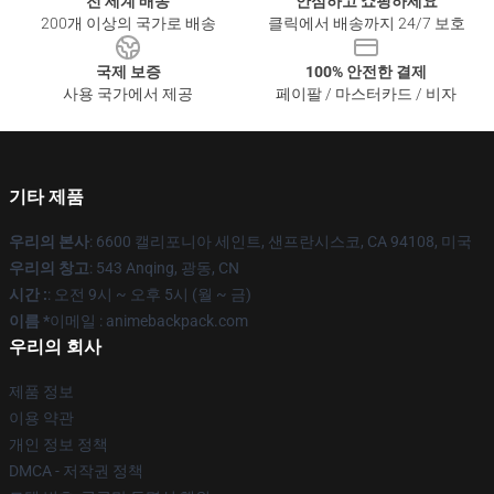
전 세계 배송
안심하고 쇼핑하세요
200개 이상의 국가로 배송
클릭에서 배송까지 24/7 보호
국제 보증
100% 안전한 결제
사용 국가에서 제공
페이팔 / 마스터카드 / 비자
기타 제품
우리의 본사
: 6600 캘리포니아 세인트, 샌프란시스코, CA 94108, 미국
우리의 창고
: 543 Anqing, 광동, CN
시간 :
: 오전 9시 ~ 오후 5시 (월 ~ 금)
이름 *
이메일 : animebackpack.com
우리의 회사
제품 정보
이용 약관
개인 정보 정책
DMCA - 저작권 정책