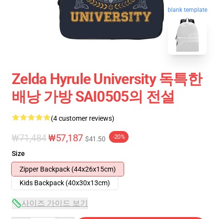
blank template
Zelda Hyrule University 독특한
배낭 가방 SAI0505의 전설
(4 customer reviews)
₩71,484
₩57,187
-20%
$41.50
Size
Zipper Backpack (44x26x15cm)
Kids Backpack (40x30x13cm)
사이즈 가이드 보기