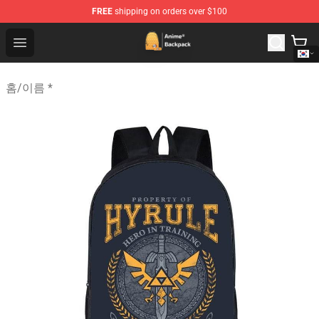
FREE
shipping on orders over $100
Anime Backpack Shop - Official Anime Backpack Store f
Open menu
홈
/
이름 *