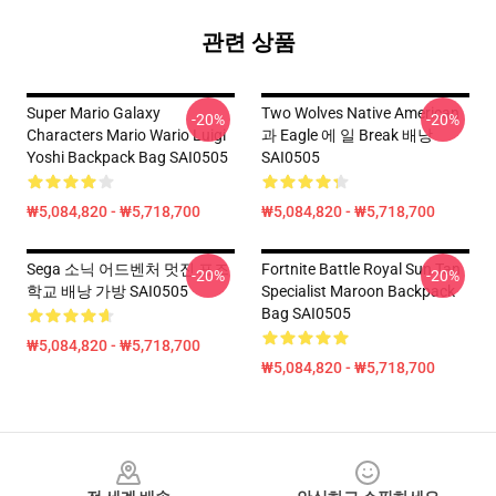
관련 상품
Super Mario Galaxy
Two Wolves Native American
-20%
-20%
Characters Mario Wario Luigi
과 Eagle 에 일 Break 배낭
Yoshi Backpack Bag SAI0505
SAI0505
₩5,084,820 - ₩5,718,700
₩5,084,820 - ₩5,718,700
Sega 소닉 어드벤처 멋진 포즈
Fortnite Battle Royal Sun Tan
-20%
-20%
학교 배낭 가방 SAI0505
Specialist Maroon Backpack
Bag SAI0505
₩5,084,820 - ₩5,718,700
₩5,084,820 - ₩5,718,700
Footer