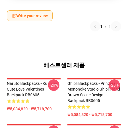
Write your review
1
/
1
베스트셀러 제품
Naruto Backpacks - Kushina
Ghibli Backpacks - Princess
-20%
-20%
Cute Love Valentines
Mononoke Studio Ghibli Hand
Backpack RB0605
Drawn Scene Design
Backpack RB0605
₩5,084,820 - ₩5,718,700
₩5,084,820 - ₩5,718,700