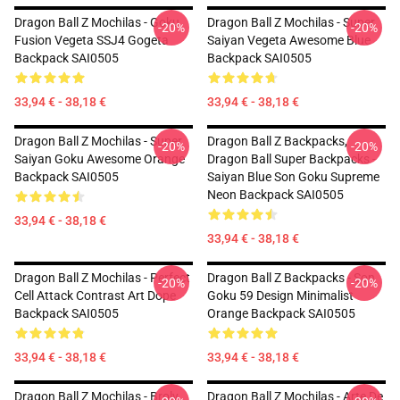
Dragon Ball Z Mochilas - Goku
Dragon Ball Z Mochilas - Super
-20%
-20%
Fusion Vegeta SSJ4 Gogeta
Saiyan Vegeta Awesome Blue
Backpack SAI0505
Backpack SAI0505
33,94 € - 38,18 €
33,94 € - 38,18 €
Dragon Ball Z Mochilas - Super
Dragon Ball Z Backpacks,
-20%
-20%
Saiyan Goku Awesome Orange
Dragon Ball Super Backpacks -
Backpack SAI0505
Saiyan Blue Son Goku Supreme
Neon Backpack SAI0505
33,94 € - 38,18 €
33,94 € - 38,18 €
Dragon Ball Z Mochilas - Perfect
Dragon Ball Z Backpacks - Son
-20%
-20%
Cell Attack Contrast Art Dope
Goku 59 Design Minimalist
Backpack SAI0505
Orange Backpack SAI0505
33,94 € - 38,18 €
33,94 € - 38,18 €
Dragon Ball Z Mochilas - Broly
Dragon Ball Z Mochilas - Arte De