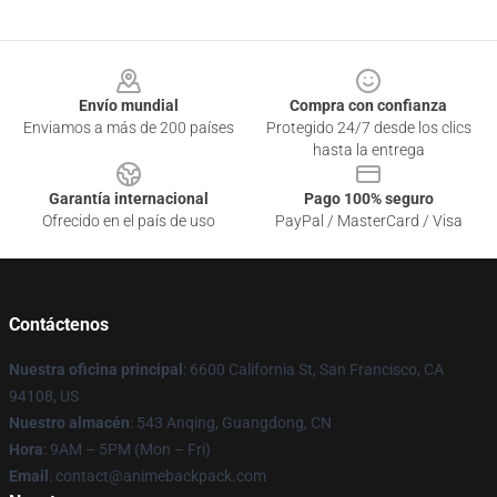
Footer
Envío mundial
Compra con confianza
Enviamos a más de 200 países
Protegido 24/7 desde los clics
hasta la entrega
Garantía internacional
Pago 100% seguro
Ofrecido en el país de uso
PayPal / MasterCard / Visa
Contáctenos
Nuestra oficina principal
: 6600 California St, San Francisco, CA
94108, US
Nuestro almacén
: 543 Anqing, Guangdong, CN
Hora
: 9AM – 5PM (Mon – Fri)
Email
: contact@animebackpack.com