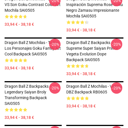
-20%
-20%
VS Son Goku Contrast Color Art
Inspiración Suprema Rose Goku
Mochila SAI0505
Negro Zamasu Impresionante
Mochila SAI0505
33,94 € - 38,18 €
33,94 € - 38,18 €
Dragon Ball Z Mochilas - Todos
Dragon Ball Z Backpacks -
-20%
-20%
Los Personajes Goku Family Art
Supreme Super Saiyan Prince
Cool Backpack SAI0505
Vegeta Evolution Dope
Backpack SAI0505
33,94 € - 38,18 €
33,94 € - 38,18 €
Dragon Ball Z Backpacks -
Dragon Ball Z Mochilas - Vegeta
-20%
-20%
Legendary Saiyan Broly
DBZ Backpack RB0605
Transforming Backpack
SAI0505
33,94 € - 38,18 €
33,94 € - 38,18 €