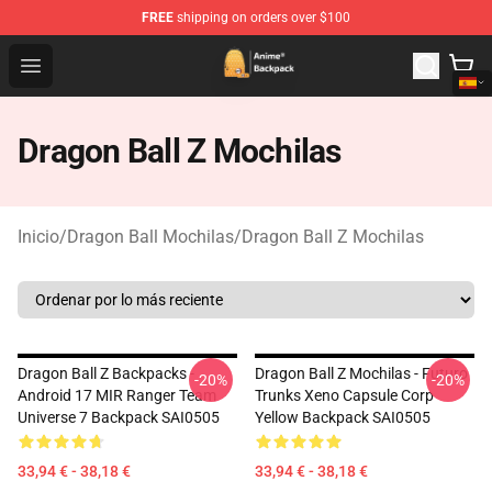
FREE
shipping on orders over $100
Anime Backpack Shop - Official Anime Backpack Store f
Open menu
Dragon Ball Z Mochilas
Inicio
/
Dragon Ball Mochilas
/
Dragon Ball Z Mochilas
Dragon Ball Z Backpacks -
Dragon Ball Z Mochilas - Futuro
-20%
-20%
Android 17 MIR Ranger Team
Trunks Xeno Capsule Corp
Universe 7 Backpack SAI0505
Yellow Backpack SAI0505
33,94 € - 38,18 €
33,94 € - 38,18 €