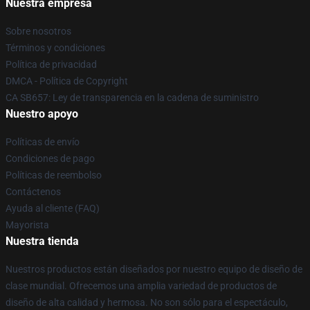
Nuestra empresa
Sobre nosotros
Términos y condiciones
Política de privacidad
DMCA - Política de Copyright
CA SB657: Ley de transparencia en la cadena de suministro
Nuestro apoyo
Políticas de envío
Condiciones de pago
Políticas de reembolso
Contáctenos
Ayuda al cliente (FAQ)
Mayorista
Nuestra tienda
Nuestros productos están diseñados por nuestro equipo de diseño de
clase mundial. Ofrecemos una amplia variedad de productos de
diseño de alta calidad y hermosa. No son sólo para el espectáculo,