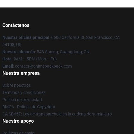
Contáctenos
Nuestra oficina principal
: 6600 California St, San Francisco, CA
94108, US
Nuestro almacén
: 543 Anqing, Guangdong, CN
Hora
: 9AM – 5PM (Mon – Fri)
Email
: contact@animebackpack.com
Nuestra empresa
Sobre nosotros
Términos y condiciones
Política de privacidad
DMCA - Política de Copyright
CA SB657: Ley de transparencia en la cadena de suministro
Nuestro apoyo
Políticas de envío