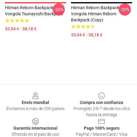
Hitman Reborn Backpack:
Hitman Reborn Backpack:
-20%
-20%
Vongola Tsunayoshi Backpack
Vongola Hitman Reborn
Backpack (Copy)
33,94 € - 38,18 €
33,94 € - 38,18 €
Footer
Envío mundial
Compra con confianza
Enviamos a más de 200 países
Protegido 24/7 desde los clics
hasta la entrega
Garantía internacional
Pago 100% seguro
Ofrecido en el país de uso
PayPal / MasterCard / Visa