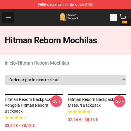
FREE
shipping on orders over $100
Anime Backpack Shop - Official Anime Backpack Store f
Open menu
Hitman Reborn Mochilas
Inicio
/
Hitman Reborn Mochilas
Hitman Reborn Backpack:
Hitman Reborn Backpack: Gan
-20%
-20%
Vongola Hitman Reborn
Matsuri Backpack
Backpack
33,94 € - 38,18 €
33,94 € - 38,18 €