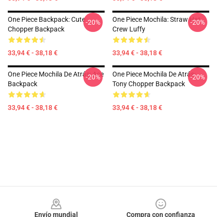
One Piece Backpack: Cute
One Piece Mochila: Straw Hat
-20%
-20%
Chopper Backpack
Crew Luffy
33,94 € - 38,18 €
33,94 € - 38,18 €
One Piece Mochila De Atrás: Ace
One Piece Mochila De Atrás:
-20%
-20%
Backpack
Tony Chopper Backpack
33,94 € - 38,18 €
33,94 € - 38,18 €
Footer
Envío mundial
Compra con confianza