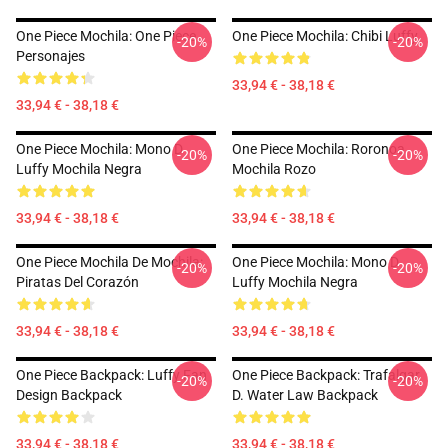
One Piece Mochila: One Piece
One Piece Mochila: Chibi Luffy
-20%
-20%
Personajes
33,94 € - 38,18 €
33,94 € - 38,18 €
One Piece Mochila: Mono D
One Piece Mochila: Roronoa
-20%
-20%
Luffy Mochila Negra
Mochila Rozo
33,94 € - 38,18 €
33,94 € - 38,18 €
One Piece Mochila De Mochila:
One Piece Mochila: Mono D
-20%
-20%
Piratas Del Corazón
Luffy Mochila Negra
33,94 € - 38,18 €
33,94 € - 38,18 €
One Piece Backpack: Luffy Fan
One Piece Backpack: Trafalgar
-20%
-20%
Design Backpack
D. Water Law Backpack
33,94 € - 38,18 €
33,94 € - 38,18 €