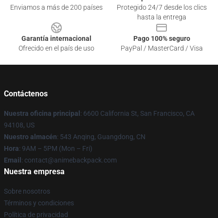
Enviamos a más de 200 países
Protegido 24/7 desde los clics
hasta la entrega
Garantía internacional
Pago 100% seguro
Ofrecido en el país de uso
PayPal / MasterCard / Visa
Contáctenos
Nuestra oficina principal
: 6600 California St, San Francisco, CA
94108, US
Nuestro almacén
: 543 Anqing, Guangdong, CN
Hora
: 9AM – 5PM (Mon – Fri)
Email
: contact@animebackpack.com
Nuestra empresa
Sobre nosotros
Términos y condiciones
Política de privacidad