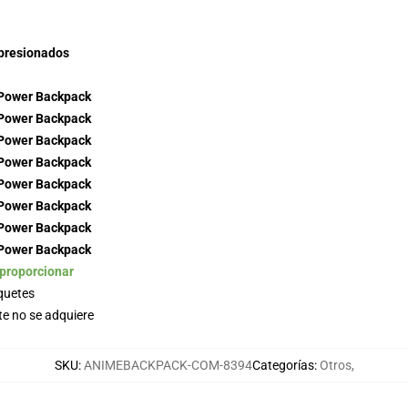
mpresionados
 proporcionar
aquetes
e no se adquiere
SKU
:
ANIMEBACKPACK-COM-8394
Categorías
:
Otros
,