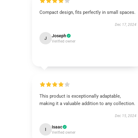
Compact design, fits perfectly in small spaces.
Dec 17, 2024
Joseph
J
Verified owner
This product is exceptionally adaptable,
making it a valuable addition to any collection.
Dec 15, 2024
Isaac
I
Verified owner