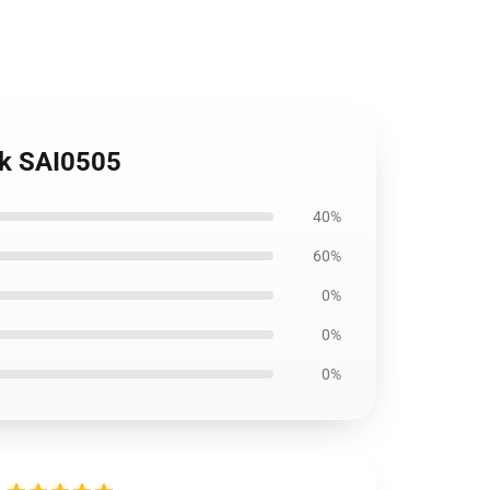
ck SAI0505
40%
60%
0%
0%
0%