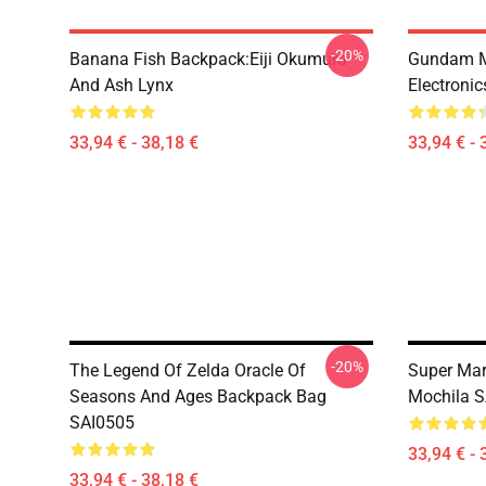
-20%
Banana Fish Backpack:Eiji Okumura
Gundam M
And Ash Lynx
Electroni
33,94 € - 38,18 €
33,94 € - 
-20%
The Legend Of Zelda Oracle Of
Super Mar
Seasons And Ages Backpack Bag
Mochila 
SAI0505
33,94 € - 
33,94 € - 38,18 €