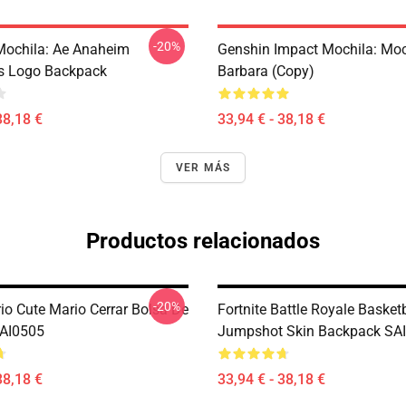
-20%
ochila: Ae Anaheim
Genshin Impact Mochila: Moc
cs Logo Backpack
Barbara (Copy)
38,18 €
33,94 € - 38,18 €
VER MÁS
Productos relacionados
-20%
io Cute Mario Cerrar Bolsa De
Fortnite Battle Royale Basket
SAI0505
Jumpshot Skin Backpack SA
38,18 €
33,94 € - 38,18 €