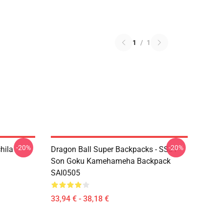
1
/
1
-20%
-20%
hila
Dragon Ball Super Backpacks - SSJ1
Son Goku Kamehameha Backpack
SAI0505
33,94 € - 38,18 €