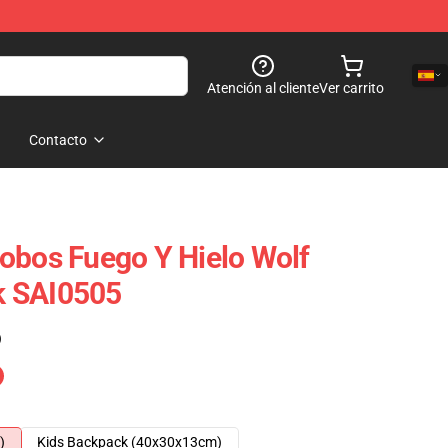
Atención al cliente
Ver carrito
Contacto
obos Fuego Y Hielo Wolf
k SAI0505
)
)
Kids Backpack (40x30x13cm)