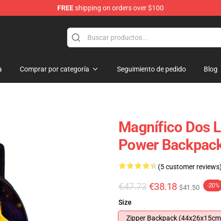
FREE
shipping on orders over $100
 for Anime Fans
a
Comprar por categoría
Seguimiento de pedido
Blog
Magnífico Dos L
Power Backpac
(5 customer reviews
€47.73
€38.18
-20%
$41.50
Size
Zipper Backpack (44x26x15cm