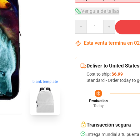
Ver guía de tallas
Quantity
Esta venta termina en
02
Deliver to United States
Cost to ship:
$6.99
Standard - Order today to g
blank template
Production
Today
Transacción segura
Entrega mundial a tu puerta