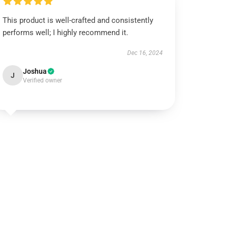
This product is well-crafted and consistently
performs well; I highly recommend it.
Dec 16, 2024
Joshua
J
Verified owner