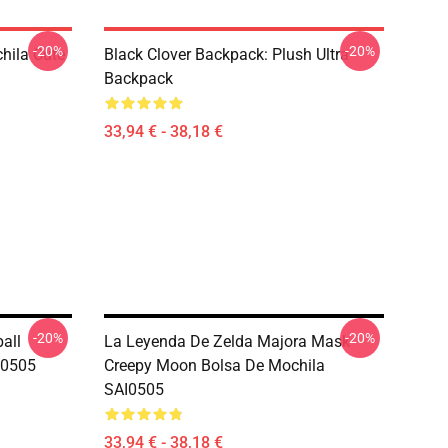
-20%
-20%
hila Cute
Black Clover Backpack: Plush Ultra
Backpack
33,94 € - 38,18 €
-20%
-20%
ball
La Leyenda De Zelda Majora Mask
I0505
Creepy Moon Bolsa De Mochila
SAI0505
33,94 € - 38,18 €