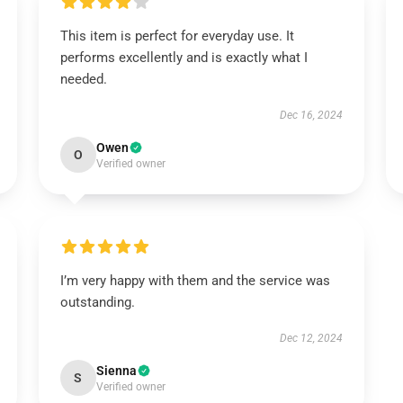
This item is perfect for everyday use. It
performs excellently and is exactly what I
needed.
Dec 16, 2024
Owen
O
Verified owner
I’m very happy with them and the service was
outstanding.
Dec 12, 2024
Sienna
S
Verified owner