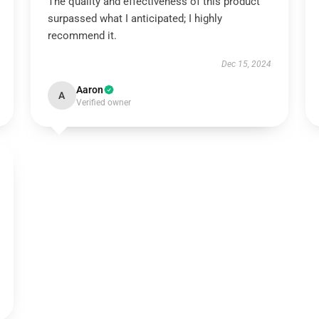
The quality and effectiveness of this product
surpassed what I anticipated; I highly
recommend it.
Dec 15, 2024
Aaron
A
Verified owner