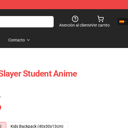
Atención al cliente
Ver carrito
Contacto
layer Student Anime
)
)
Kids Backpack (40x30x13cm)