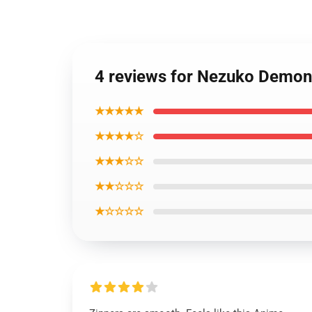
4 reviews for Nezuko Demon
★★★★★
★★★★☆
★★★☆☆
★★☆☆☆
★☆☆☆☆