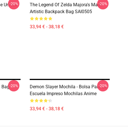
-20%
-20%
e Unisex
The Legend Of Zelda Majora's Mask
Artistic Backpack Bag SAI0505
33,94 € - 38,18 €
-20%
-20%
l Bag
Demon Slayer Mochila - Bolsa Para La
Escuela Impreso Mochilas Anime
33,94 € - 38,18 €