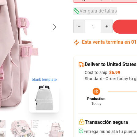
Ver guía de tallas
Quantity
Esta venta termina en
01
Deliver to United States
Cost to ship:
$6.99
Standard - Order today to g
blank template
Production
Today
Transacción segura
Entrega mundial a tu puerta