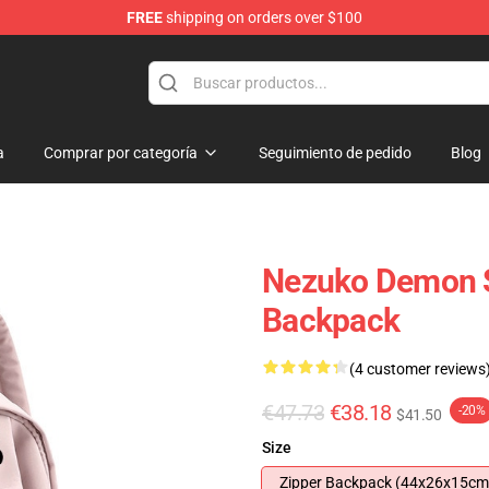
FREE
shipping on orders over $100
 for Anime Fans
a
Comprar por categoría
Seguimiento de pedido
Blog
Nezuko Demon S
Backpack
(4 customer reviews
€47.73
€38.18
-20%
$41.50
Size
Zipper Backpack (44x26x15cm