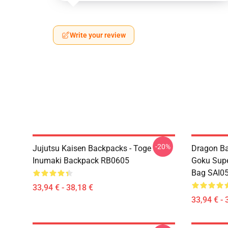
Write your review
-20%
Jujutsu Kaisen Backpacks - Toge
Dragon Ba
Inumaki Backpack RB0605
Goku Supe
Bag SAI0
33,94 € - 38,18 €
33,94 € - 