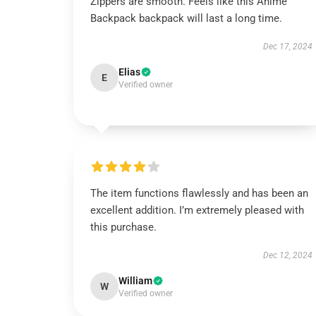
Zippers are smooth. Feels like this Anime
Backpack backpack will last a long time.
Dec 17, 2024
Elias
E
Verified owner
The item functions flawlessly and has been an
excellent addition. I’m extremely pleased with
this purchase.
Dec 12, 2024
William
W
Verified owner