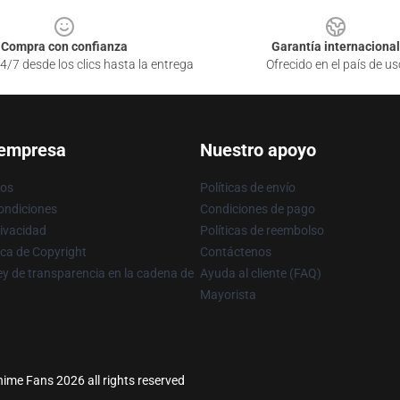
Compra con confianza
Garantía internacional
4/7 desde los clics hasta la entrega
Ofrecido en el país de us
 empresa
Nuestro apoyo
ros
Políticas de envío
ondiciones
Condiciones de pago
rivacidad
Políticas de reembolso
ica de Copyright
Contáctenos
y de transparencia en la cadena de
Ayuda al cliente (FAQ)
Mayorista
ime Fans 2026 all rights reserved