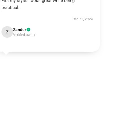
Fits my style. Looks great while being
practical.
Dec 15, 2024
Zander
Z
Verified owner