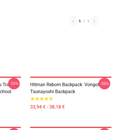
1
/
1
-20%
-20%
u Training
Hitman Reborn Backpack: Vongola
School
Tsunayoshi Backpack
33,94 € - 38,18 €