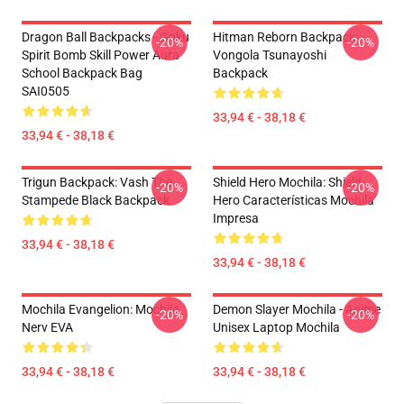
Dragon Ball Backpacks - Goku
Hitman Reborn Backpack:
-20%
-20%
Spirit Bomb Skill Power Aura
Vongola Tsunayoshi
School Backpack Bag
Backpack
SAI0505
33,94 € - 38,18 €
33,94 € - 38,18 €
Trigun Backpack: Vash The
Shield Hero Mochila: Shield
-20%
-20%
Stampede Black Backpack
Hero Características Mochila
Impresa
33,94 € - 38,18 €
33,94 € - 38,18 €
Mochila Evangelion: Mochila
Demon Slayer Mochila - Anime
-20%
-20%
Nerv EVA
Unisex Laptop Mochila
33,94 € - 38,18 €
33,94 € - 38,18 €