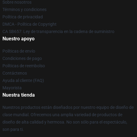
Sobre nosotros
Términos y condiciones
Política de privacidad
DMCA - Política de Copyright
CA SB657: Ley de transparencia en la cadena de suministro
Nuestro apoyo
Políticas de envío
Condiciones de pago
Políticas de reembolso
Contáctenos
Ayuda al cliente (FAQ)
Mayorista
Nuestra tienda
Nuestros productos están diseñados por nuestro equipo de diseño de
clase mundial. Ofrecemos una amplia variedad de productos de
diseño de alta calidad y hermosa. No son sólo para el espectáculo,
son para ti.