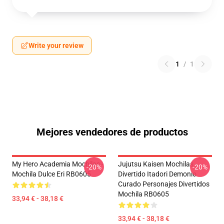
Write your review
1
/
1
Mejores vendedores de productos
My Hero Academia Mochilas -
Jujutsu Kaisen Mochilas -
-20%
-20%
Mochila Dulce Eri RB0605
Divertido Itadori Demonio
Curado Personajes Divertidos
Mochila RB0605
33,94 € - 38,18 €
33,94 € - 38,18 €