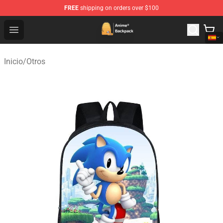
FREE
shipping on orders over $100
Anime Backpack Shop - Official Anime Backpack Store f
Open menu
Inicio
/
Otros