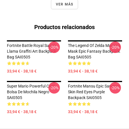
VER MÁS
Productos relacionados
Fortnite Battle Royal Supply
The Legend Of Zelda Majora's
-20%
-20%
Llama Graffiti Art Backpack
Mask Epic Fantasy Backpack
Bag SAI0505
Bag SAI0505
33,94 € - 38,18 €
33,94 € - 38,18 €
Super Mario Powerful Cool
Fortnite Mansu Epic Sanctum
-20%
-20%
Bolsa De Mochila Negro
Skin Red Eyes Purple
SAI0505
Backpack SAI0505
33,94 € - 38,18 €
33,94 € - 38,18 €