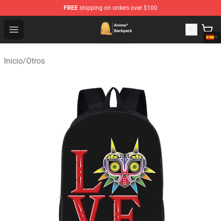
FREE
shipping on orders over $100
Anime Backpack Shop - Official Anime Backpack Store f
Open menu
Inicio
/
Otros