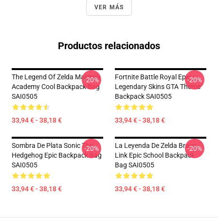
VER MÁS
Productos relacionados
The Legend Of Zelda Majora's
Fortnite Battle Royal Epic
-20%
-20%
Academy Cool Backpack Bag
Legendary Skins GTA Theme
SAI0505
Backpack SAI0505
33,94 € - 38,18 €
33,94 € - 38,18 €
Sombra De Plata Sonic The
La Leyenda De Zelda Brave
-20%
-20%
Hedgehog Epic Backpack Bag
Link Epic School Backpack
SAI0505
Bag SAI0505
33,94 € - 38,18 €
33,94 € - 38,18 €