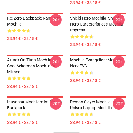
33,94 € - 38,18 €
Re: Zero Backpack: Ram Rem
Shield Hero Mochila: Shield
-20%
-20%
Mochila
Hero Características Mochila
Impresa
33,94 € - 38,18 €
33,94 € - 38,18 €
Attack On Titan Mochilas:
Mochila Evangelion: Mochila
-20%
-20%
Cool Ackerman Mochila De
Nerv EVA
Mikasa
33,94 € - 38,18 €
33,94 € - 38,18 €
Inuyasha Mochilas: Inu Yasha
Demon Slayer Mochila - Anime
-20%
-20%
Backpack
Unisex Laptop Mochila
33,94 € - 38,18 €
33,94 € - 38,18 €