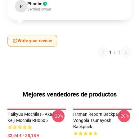
Phoebe
P
Verified owner
Write your review
1
/
1
Mejores vendedores de productos
Haikyuu Mochilas - Akaashi
Hitman Reborn Backpack:
-20%
-20%
Keiji Mochila RB0605
Vongola Tsunayoshi
Backpack
33,94 € - 38,18 €