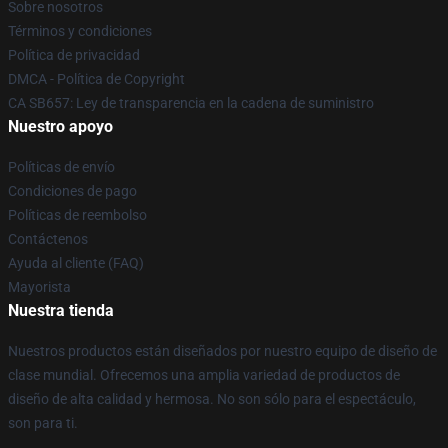
Sobre nosotros
Términos y condiciones
Política de privacidad
DMCA - Política de Copyright
CA SB657: Ley de transparencia en la cadena de suministro
Nuestro apoyo
Políticas de envío
Condiciones de pago
Políticas de reembolso
Contáctenos
Ayuda al cliente (FAQ)
Mayorista
Nuestra tienda
Nuestros productos están diseñados por nuestro equipo de diseño de
clase mundial. Ofrecemos una amplia variedad de productos de
diseño de alta calidad y hermosa. No son sólo para el espectáculo,
son para ti.