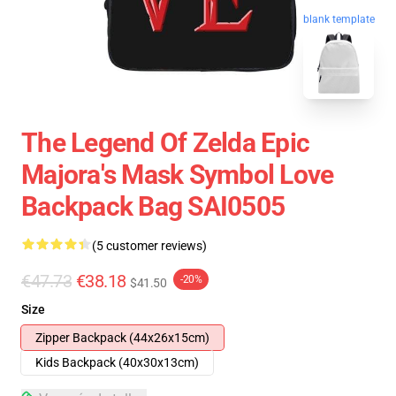
blank template
The Legend Of Zelda Epic
Majora's Mask Symbol Love
Backpack Bag SAI0505
(5 customer reviews)
€47.73
€38.18
-20%
$41.50
Size
Zipper Backpack (44x26x15cm)
Kids Backpack (40x30x13cm)