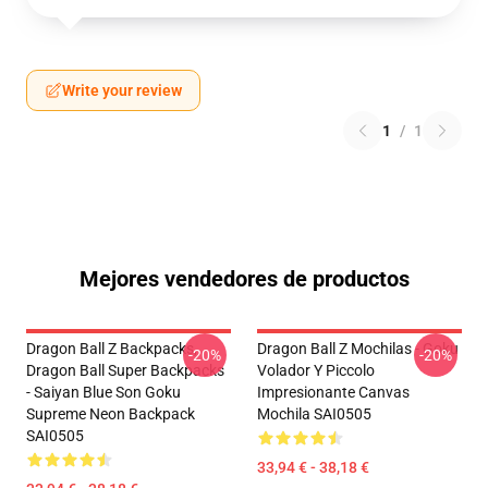
Write your review
1
/
1
Mejores vendedores de productos
Dragon Ball Z Backpacks,
Dragon Ball Z Mochilas - Goku
-20%
-20%
Dragon Ball Super Backpacks
Volador Y Piccolo
- Saiyan Blue Son Goku
Impresionante Canvas
Supreme Neon Backpack
Mochila SAI0505
SAI0505
33,94 € - 38,18 €