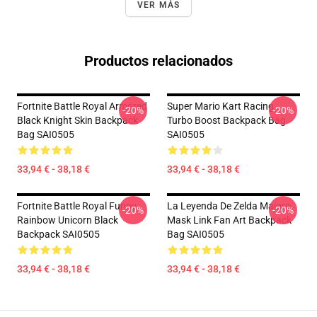
VER MÁS
Productos relacionados
Fortnite Battle Royal Armored
Super Mario Kart Racing
-20%
-20%
Black Knight Skin Backpack
Turbo Boost Backpack Bag
Bag SAI0505
SAI0505
33,94 € - 38,18 €
33,94 € - 38,18 €
Fortnite Battle Royal Funny
La Leyenda De Zelda Majora
-20%
-20%
Rainbow Unicorn Black
Mask Link Fan Art Backpack
Backpack SAI0505
Bag SAI0505
33,94 € - 38,18 €
33,94 € - 38,18 €