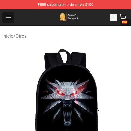
FREE
shipping on orders over $100
Anime Backpack Shop - Official Anime Backpack Store f
Open menu
Inicio
/
Otros