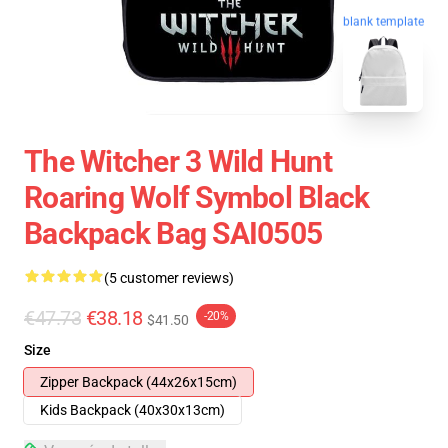
blank template
The Witcher 3 Wild Hunt
Roaring Wolf Symbol Black
Backpack Bag SAI0505
(5 customer reviews)
€47.73
€38.18
-20%
$41.50
Size
Zipper Backpack (44x26x15cm)
Kids Backpack (40x30x13cm)