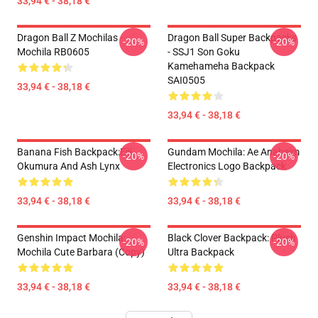
33,94 € - 38,18 €
Dragon Ball Z Mochilas -
Dragon Ball Super Backpacks
-20%
-20%
Mochila RB0605
- SSJ1 Son Goku
Kamehameha Backpack
SAI0505
33,94 € - 38,18 €
33,94 € - 38,18 €
Banana Fish Backpack:Eiji
Gundam Mochila: Ae Anaheim
-20%
-20%
Okumura And Ash Lynx
Electronics Logo Backpack
33,94 € - 38,18 €
33,94 € - 38,18 €
Genshin Impact Mochila:
Black Clover Backpack: Plush
-20%
-20%
Mochila Cute Barbara (Copy)
Ultra Backpack
33,94 € - 38,18 €
33,94 € - 38,18 €