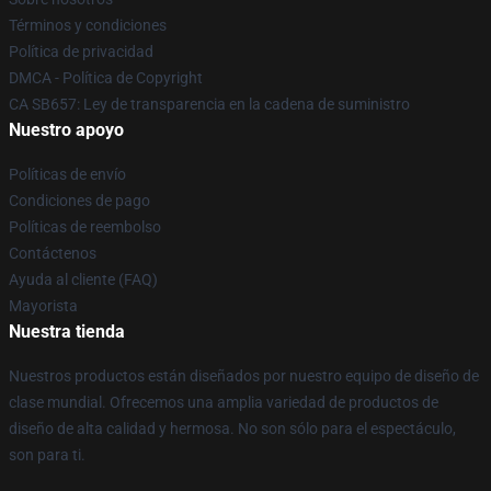
Términos y condiciones
Política de privacidad
DMCA - Política de Copyright
CA SB657: Ley de transparencia en la cadena de suministro
Nuestro apoyo
Políticas de envío
Condiciones de pago
Políticas de reembolso
Contáctenos
Ayuda al cliente (FAQ)
Mayorista
Nuestra tienda
Nuestros productos están diseñados por nuestro equipo de diseño de
clase mundial. Ofrecemos una amplia variedad de productos de
diseño de alta calidad y hermosa. No son sólo para el espectáculo,
son para ti.