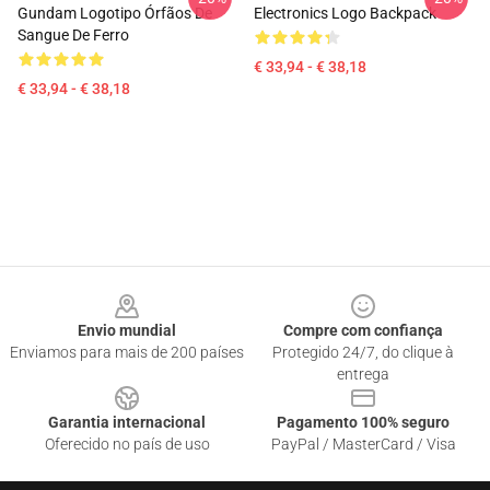
Gundam Logotipo Órfãos De
Electronics Logo Backpack
Sangue De Ferro
€ 33,94 - € 38,18
€ 33,94 - € 38,18
Footer
Envio mundial
Compre com confiança
Enviamos para mais de 200 países
Protegido 24/7, do clique à
entrega
Garantia internacional
Pagamento 100% seguro
Oferecido no país de uso
PayPal / MasterCard / Visa