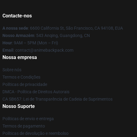
Contacte-nos
A nossa sede
: 6600 California St, São Francisco, CA 94108, EUA
Nosso Armazém
: 543 Anqing, Guangdong, CN
Hour
: 9AM – 5PM (Mon – Fri)
Email
: contact@animebackpack.com
Nossa empresa
Sobre nós
Termos e Condições
Políticas de privacidade
DMCA - Política de Direitos Autorais
CA SB657: Lei de Transparência de Cadeia de Suprimentos
Nosso Suporte
Políticas de envio e entrega
Termos de pagamento
Políticas de devolução e reembolso