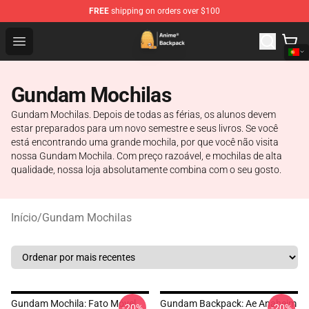
FREE
shipping on orders over $100
Anime Backpack Shop - Official Anime Backpack Store f
Open menu
Gundam Mochilas
Gundam Mochilas. Depois de todas as férias, os alunos devem
estar preparados para um novo semestre e seus livros. Se você
está encontrando uma grande mochila, por que você não visita
nossa Gundam Mochila. Com preço razoável, e mochilas de alta
qualidade, nossa loja absolutamente combina com o seu gosto.
Início
/
Gundam Mochilas
Gundam Mochila: Fato Móvel
Gundam Backpack: Ae Anaheim
-20%
-20%