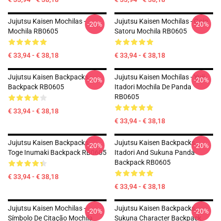
Jujutsu Kaisen Mochilas -
Jujutsu Kaisen Mochilas - Gojo
-20%
-20%
Mochila RB0605
Satoru Mochila RB0605
€ 33,94 - € 38,18
€ 33,94 - € 38,18
Jujutsu Kaisen Backpacks -
Jujutsu Kaisen Mochilas - Yuji
-20%
-20%
Backpack RB0605
Itadori Mochila De Panda
RB0605
€ 33,94 - € 38,18
€ 33,94 - € 38,18
Jujutsu Kaisen Backpacks -
Jujutsu Kaisen Backpacks -
-20%
-20%
Toge Inumaki Backpack RB0605
Itadori And Sukuna Panda
Backpack RB0605
€ 33,94 - € 38,18
€ 33,94 - € 38,18
Jujutsu Kaisen Mochilas -
Jujutsu Kaisen Backpacks -
-20%
-20%
Símbolo De Citação Mochila
Sukuna Character Backpack