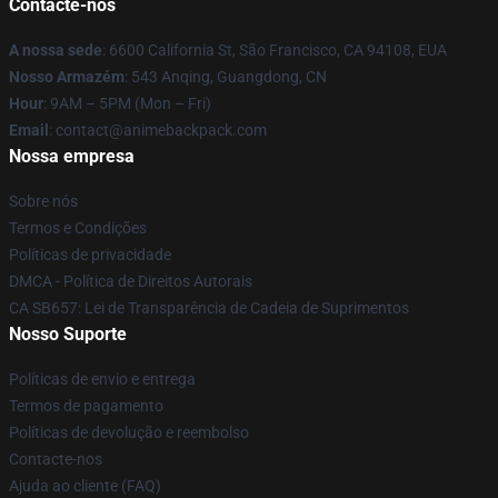
Contacte-nos
A nossa sede
: 6600 California St, São Francisco, CA 94108, EUA
Nosso Armazém
: 543 Anqing, Guangdong, CN
Hour
: 9AM – 5PM (Mon – Fri)
Email
: contact@animebackpack.com
Nossa empresa
Sobre nós
Termos e Condições
Políticas de privacidade
DMCA - Política de Direitos Autorais
CA SB657: Lei de Transparência de Cadeia de Suprimentos
Nosso Suporte
Políticas de envio e entrega
Termos de pagamento
Políticas de devolução e reembolso
Contacte-nos
Ajuda ao cliente (FAQ)