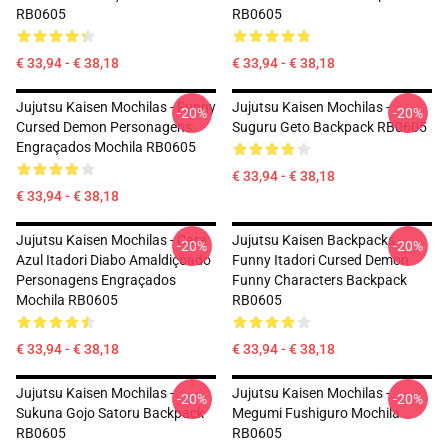
RB0605
RB0605
€ 33,94 - € 38,18
€ 33,94 - € 38,18
Jujutsu Kaisen Mochilas - Funny
Jujutsu Kaisen Mochilas -
-20%
-20%
Cursed Demon Personagens
Suguru Geto Backpack RB0605
Engraçados Mochila RB0605
€ 33,94 - € 38,18
€ 33,94 - € 38,18
Jujutsu Kaisen Mochilas - Cara
Jujutsu Kaisen Backpacks -
-20%
-20%
Azul Itadori Diabo Amaldiçoado
Funny Itadori Cursed Demon
Personagens Engraçados
Funny Characters Backpack
Mochila RB0605
RB0605
€ 33,94 - € 38,18
€ 33,94 - € 38,18
Jujutsu Kaisen Mochilas -
Jujutsu Kaisen Mochilas -
-20%
-20%
Sukuna Gojo Satoru Backpack
Megumi Fushiguro Mochila
RB0605
RB0605