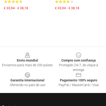
€ 33,94 - € 38,18
€ 33,94 - € 38,18
Footer
Envio mundial
Compre com confiança
Enviamos para mais de 200 países
Protegido 24/7, do clique à
entrega
Garantia internacional
Pagamento 100% seguro
Oferecido no país de uso
PayPal / MasterCard / Visa