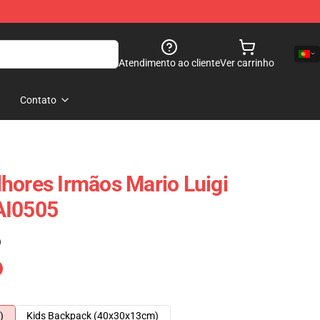
Atendimento ao cliente
Ver carrinho
Contato
hores Irmãos Mario Luigi
AI0505
)
)
Kids Backpack (40x30x13cm)