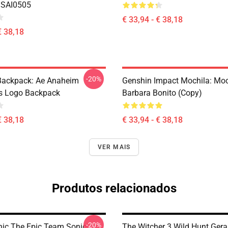
 SAI0505
€ 33,94 - € 38,18
€ 38,18
-20%
ackpack: Ae Anaheim
Genshin Impact Mochila: Moc
cs Logo Backpack
Barbara Bonito (Copy)
€ 38,18
€ 33,94 - € 38,18
VER MAIS
Produtos relacionados
-20%
nic The Epic Team Sonic
The Witcher 3 Wild Hunt Geral