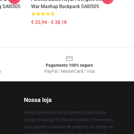
g SAI0505
War Mashup Backpack SAI0505
€ 33,94 - € 38,18
Pagamento 100% seguro
o
PayPal / MasterCard / Visa
Nossa loja
Nossos produtos são projetados pela nossa
equipe de design de classe mundial. Oferecemos
uma grande variedade de produtos de design de