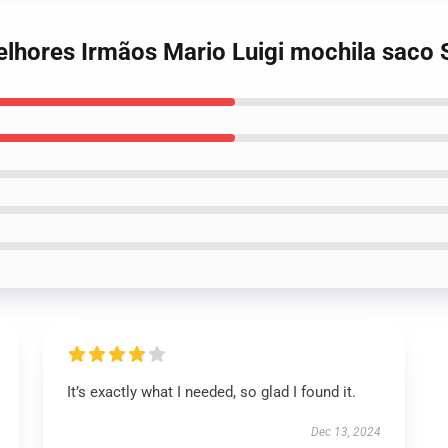
elhores Irmãos Mario Luigi mochila saco
It’s exactly what I needed, so glad I found it.
Dec 13, 2024