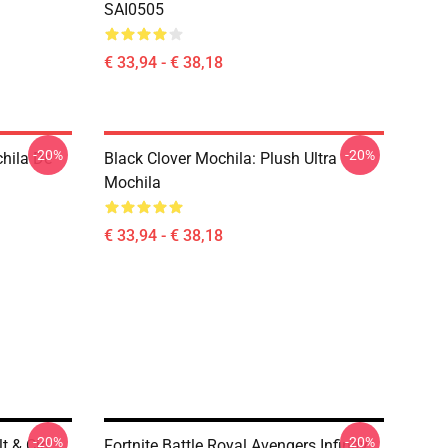
SAI0505
€ 33,94 - € 38,18
-20%
-20%
hila De
Black Clover Mochila: Plush Ultra
Mochila
€ 33,94 - € 38,18
-20%
-20%
t & Ciri
Fortnite Battle Royal Avengers Infinity