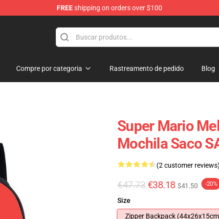
FREE
shipping on orders over $100
 for Anime Fans
Compre por categoria
Rastreamento de pedido
Blog
Super Mario Mel
Mochila Saco S
(2 customer reviews
€47.73
€38.18
-20%
$41.50
Size
Zipper Backpack (44x26x15cm