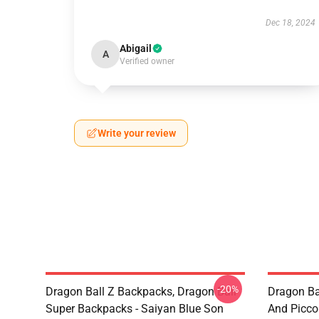
Dec 18, 2024
Abigail
A
Verified owner
Write your review
-20%
Dragon Ball Z Backpacks, Dragon Ball
Dragon Ba
Super Backpacks - Saiyan Blue Son
And Picc