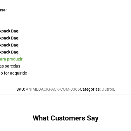
sse:
ara produzir
as parcelas
o for adquirido
SKU
:
ANIMEBACKPACK-COM-8366
Categorias
:
Outros
,
What Customers Say