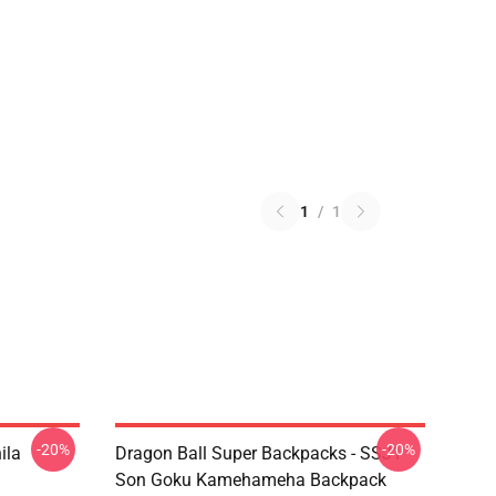
1
/
1
-20%
-20%
ila
Dragon Ball Super Backpacks - SSJ1
Son Goku Kamehameha Backpack