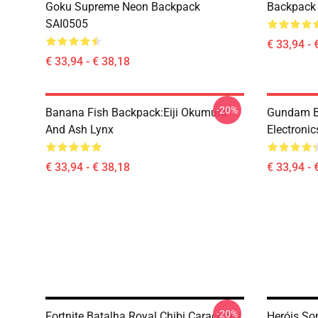
Goku Supreme Neon Backpack
Backpack
SAI0505
€ 33,94 - 
€ 33,94 - € 38,18
-20%
Banana Fish Backpack:Eiji Okumura
Gundam B
And Ash Lynx
Electroni
€ 33,94 - € 38,18
€ 33,94 - 
-20%
Fortnite Batalha Royal Chibi Caracteres
Heróis So