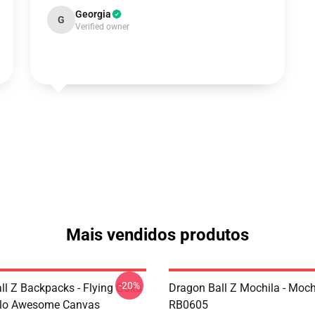
Georgia
G
Verified owner
Mais vendidos produtos
-20%
ll Z Backpacks - Flying Goku
Dragon Ball Z Mochila - Moch
olo Awesome Canvas
RB0605