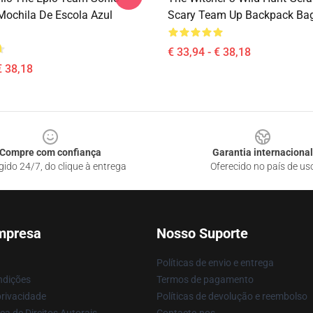
Mochila De Escola Azul
Scary Team Up Backpack Ba
€ 33,94 - € 38,18
€ 38,18
Compre com confiança
Garantia internacional
gido 24/7, do clique à entrega
Oferecido no país de us
mpresa
Nosso Suporte
Políticas de envio e entrega
ndições
Termos de pagamento
privacidade
Políticas de devolução e reembolso