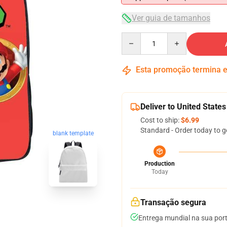
Ver guia de tamanhos
Quantity
Esta promoção termina
Deliver to United States
Cost to ship:
$6.99
Standard - Order today to g
blank template
Production
Today
Transação segura
Entrega mundial na sua por