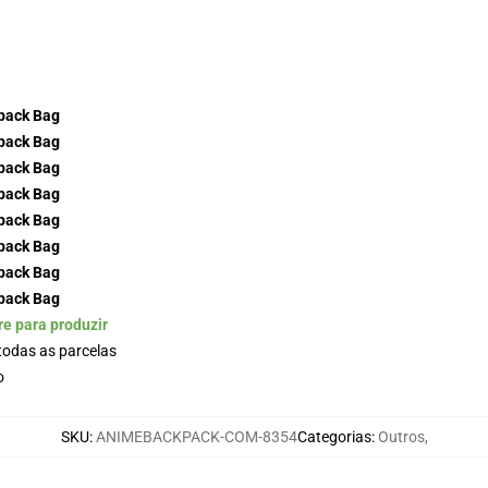
re para produzir
odas as parcelas
o
SKU
:
ANIMEBACKPACK-COM-8354
Categorias
:
Outros
,