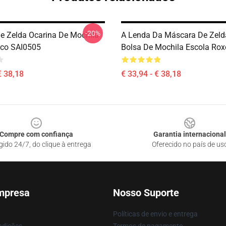
-20%
e Zelda Ocarina De Mochila
A Lenda Da Máscara De Zeld
co SAI0505
Bolsa De Mochila Escola Ro
€ 38,18
€ 33,94 - € 38,18
Compre com confiança
Garantia internacional
gido 24/7, do clique à entrega
Oferecido no país de us
mpresa
Nosso Suporte
Políticas de envio e entrega