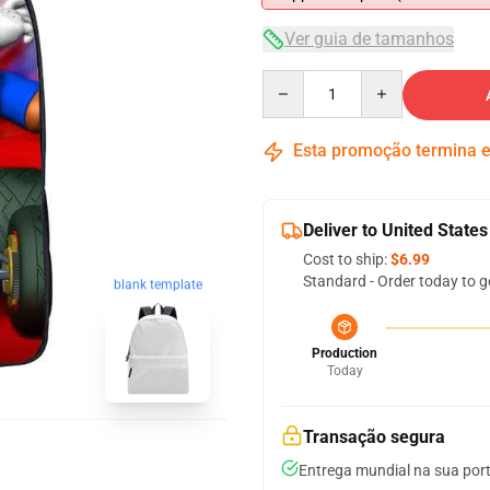
Ver guia de tamanhos
Quantity
Esta promoção termina
Deliver to United States
Cost to ship:
$6.99
Standard - Order today to g
blank template
Production
Today
Transação segura
Entrega mundial na sua por