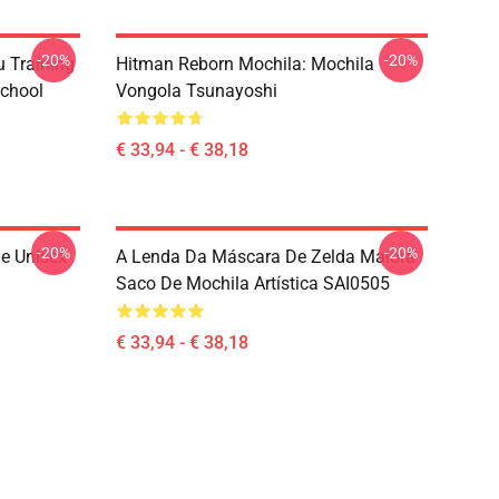
-20%
-20%
u Training
Hitman Reborn Mochila: Mochila
School
Vongola Tsunayoshi
€ 33,94 - € 38,18
-20%
-20%
e Unisex
A Lenda Da Máscara De Zelda Maiora
Saco De Mochila Artística SAI0505
€ 33,94 - € 38,18