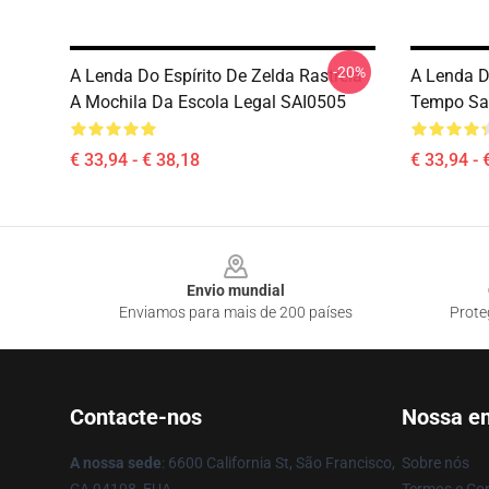
-20%
A Lenda Do Espírito De Zelda Rastreia
A Lenda D
A Mochila Da Escola Legal SAI0505
Tempo Sa
€ 33,94 - € 38,18
€ 33,94 - 
Footer
Envio mundial
Enviamos para mais de 200 países
Prote
Contacte-nos
Nossa e
A nossa sede
: 6600 California St, São Francisco,
Sobre nós