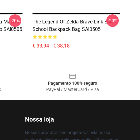
-20%
-20%
a Majora
The Legend Of Zelda Brave Link Epic
xo SAI0505
School Backpack Bag SAI0505
€ 33,94 - € 38,18
Pagamento 100% seguro
o
PayPal / MasterCard / Visa
Nossa loja
Nossos produtos são projetados pela nossa