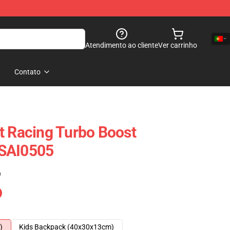
Atendimento ao cliente
Ver carrinho
Contato
t Racing Turbo Boost
 SAI0505
)
)
Kids Backpack (40x30x13cm)