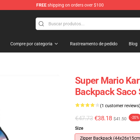
FREE
shipping on orders over $100
 for Anime Fans
Compre por categoria
Rastreamento de pedido
Blog
Super Mario Kar
Backpack Saco
(1 customer reviews
€47.73
€38.18
-20%
$41.50
Size
Zipper Backpack (44x26x15cm