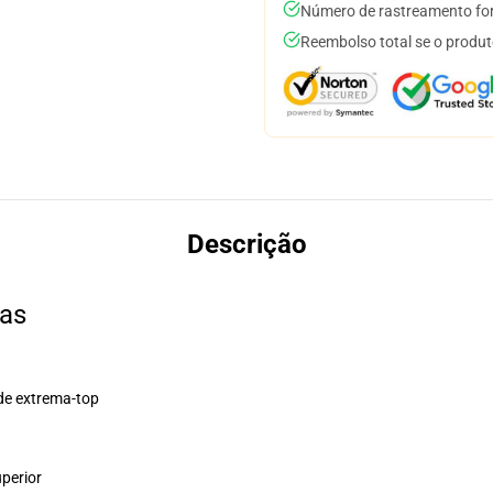
Número de rastreamento for
Reembolso total se o produt
Descrição
as
de extrema-top
perior