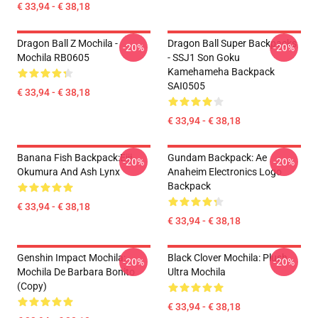
€ 33,94 - € 38,18
Dragon Ball Z Mochila -
Dragon Ball Super Backpacks
-20%
-20%
Mochila RB0605
- SSJ1 Son Goku
Kamehameha Backpack
SAI0505
€ 33,94 - € 38,18
€ 33,94 - € 38,18
Banana Fish Backpack:Eiji
Gundam Backpack: Ae
-20%
-20%
Okumura And Ash Lynx
Anaheim Electronics Logo
Backpack
€ 33,94 - € 38,18
€ 33,94 - € 38,18
Genshin Impact Mochila:
Black Clover Mochila: Plush
-20%
-20%
Mochila De Barbara Bonito
Ultra Mochila
(Copy)
€ 33,94 - € 38,18