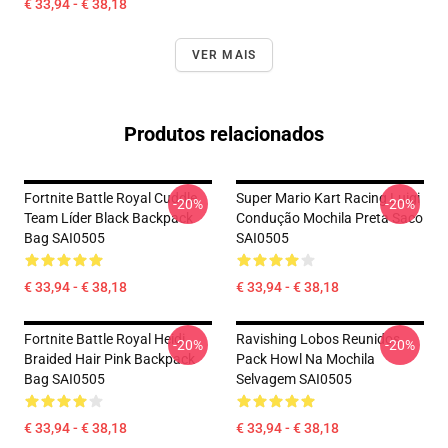
€ 33,94 - € 38,18
VER MAIS
Produtos relacionados
Fortnite Battle Royal Cuddle
Super Mario Kart Racing Luigi
-20%
-20%
Team Líder Black Backpack
Condução Mochila Preta Saco
Bag SAI0505
SAI0505
€ 33,94 - € 38,18
€ 33,94 - € 38,18
Fortnite Battle Royal Heidi
Ravishing Lobos Reunidos
-20%
-20%
Braided Hair Pink Backpack
Pack Howl Na Mochila
Bag SAI0505
Selvagem SAI0505
€ 33,94 - € 38,18
€ 33,94 - € 38,18