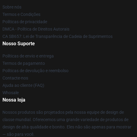
Sobre nós
Termos e Condições
Políticas de privacidade
DMCA - Política de Direitos Autorais
CA SB657: Lei de Transparência de Cadeia de Suprimentos
Nosso Suporte
Políticas de envio e entrega
Termos de pagamento
Políticas de devolução e reembolso
Contacte-nos
Ajuda ao cliente (FAQ)
Whosale
Nossa loja
Nossos produtos são projetados pela nossa equipe de design de
classe mundial. Oferecemos uma grande variedade de produtos de
design de alta qualidade e bonito. Eles não são apenas para mostrar
— são para você.