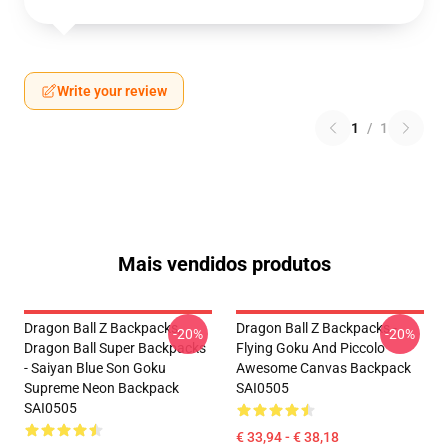
Write your review
1
/
1
Mais vendidos produtos
Dragon Ball Z Backpacks,
Dragon Ball Z Backpacks -
-20%
-20%
Dragon Ball Super Backpacks
Flying Goku And Piccolo
- Saiyan Blue Son Goku
Awesome Canvas Backpack
Supreme Neon Backpack
SAI0505
SAI0505
€ 33,94 - € 38,18