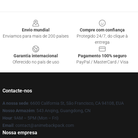
Footer
Envio mundial
Compre com confiança
Enviamos para mais de 200 países
Protegido 24/7, do clique à
entrega
Garantia internacional
Pagamento 100% seguro
Oferecido no país de uso
PayPal / MasterCard / Visa
Contacte-nos
A nossa sede
: 6600 California St, São Francisco, CA 94108, EUA
Nosso Armazém
: 543 Anqing, Guangdong, CN
Hour
: 9AM – 5PM (Mon – Fri)
Email
: contact@animebackpack.com
Nossa empresa