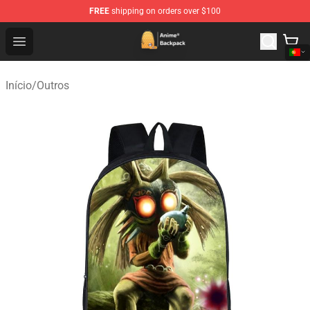
FREE
shipping on orders over $100
Anime Backpack Shop - Official Anime Backpack Store f
Open menu
Início
/
Outros