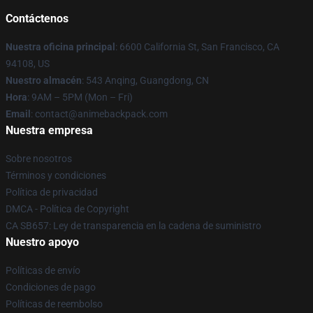
Contáctenos
Nuestra oficina principal
: 6600 California St, San Francisco, CA
94108, US
Nuestro almacén
: 543 Anqing, Guangdong, CN
Hora
: 9AM – 5PM (Mon – Fri)
Email
: contact@animebackpack.com
Nuestra empresa
Sobre nosotros
Términos y condiciones
Política de privacidad
DMCA - Política de Copyright
CA SB657: Ley de transparencia en la cadena de suministro
Nuestro apoyo
Políticas de envío
Condiciones de pago
Políticas de reembolso