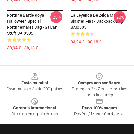
Fortnite Battle Royal
La Leyenda De Zelda Majora
-20%
-20%
Halloween Special
Sinister Mask Backpack Bag
Fortnitemares Bag - Saiyan
SAI0505
Stuff SAI0505
33,94 € - 38,18 €
33,94 € - 38,18 €
Footer
Envío mundial
Compra con confianza
Enviamos a más de 200 países
Protegido 24/7 desde los clics
hasta la entrega
Garantía internacional
Pago 100% seguro
Ofrecido en el país de uso
PayPal / MasterCard / Visa