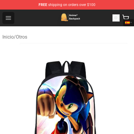
FREE
shipping on orders over $100
Anime Backpack Shop - Official Anime Backpack Store f
Open menu
Inicio
/
Otros