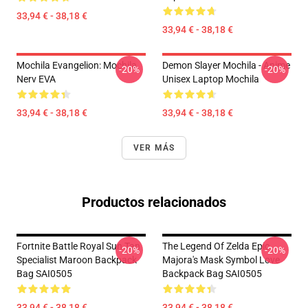
33,94 € - 38,18 €
33,94 € - 38,18 €
Mochila Evangelion: Mochila
Demon Slayer Mochila - Anime
-20%
-20%
Nerv EVA
Unisex Laptop Mochila
33,94 € - 38,18 €
33,94 € - 38,18 €
VER MÁS
Productos relacionados
Fortnite Battle Royal Sun Tan
The Legend Of Zelda Epic
-20%
-20%
Specialist Maroon Backpack
Majora's Mask Symbol Love
Bag SAI0505
Backpack Bag SAI0505
33,94 € - 38,18 €
33,94 € - 38,18 €