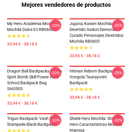
Mejores vendedores de productos
My Hero Academia Mochilas -
Jujutsu Kaisen Mochilas -
-20%
-20%
Mochila Dulce Eri RB0605
Divertido Itadori Demonio
Curado Personajes Divertidos
Mochila RB0605
33,94 € - 38,18 €
33,94 € - 38,18 €
Dragon Ball Backpacks - Goku
Hitman Reborn Backpack:
-20%
-20%
Spirit Bomb Skill Power Aura
Vongola Tsunayoshi
School Backpack Bag
Backpack
SAI0505
33,94 € - 38,18 €
33,94 € - 38,18 €
Trigun Backpack: Vash The
Shield Hero Mochila: Shield
-20%
-20%
Stampede Black Backpack
Hero Características Mochila
Impresa