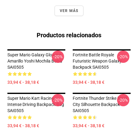
VER MÁS
Productos relacionados
Super Mario Galaxy Glowing
Fortnite Battle Royale
-20%
-20%
Amarillo Yoshi Mochila Bolsa
Futuristic Weapon Galaxy
SAI0505
Backpack SAI0505
33,94 € - 38,18 €
33,94 € - 38,18 €
Super Mario Kart Racing
Fortnite Thunder Strike Black
-20%
-20%
Intense Driving Backpack Bag
City Silhouette Backpack
SAI0505
SAI0505
33,94 € - 38,18 €
33,94 € - 38,18 €