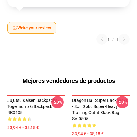
Write your review
1
/
1
Mejores vendedores de productos
Jujutsu Kaisen Backpacks -
Dragon Ball Super Backpacks
-20%
-20%
Toge Inumaki Backpack
- Son Goku Super-Heavy
RB0605
Training Outfit Black Bag
SAI0505
33,94 € - 38,18 €
33,94 € - 38,18 €