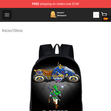
FREE
shipping on orders over $100
Anime Backpack Shop - Official Anime Backpack Store f
Open menu
Inicio
/
Otros