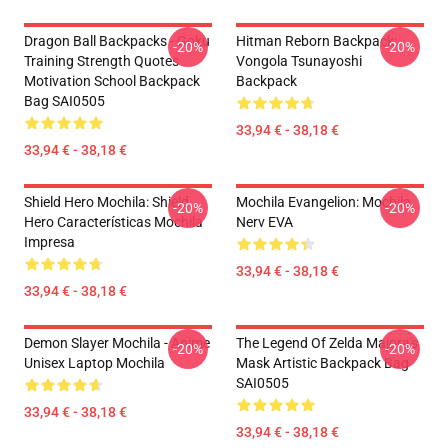
Dragon Ball Backpacks - Goku
Hitman Reborn Backpack:
-20%
-20%
Training Strength Quotes
Vongola Tsunayoshi
Motivation School Backpack
Backpack
Bag SAI0505
33,94 € - 38,18 €
33,94 € - 38,18 €
Shield Hero Mochila: Shield
Mochila Evangelion: Mochila
-20%
-20%
Hero Características Mochila
Nerv EVA
Impresa
33,94 € - 38,18 €
33,94 € - 38,18 €
Demon Slayer Mochila - Anime
The Legend Of Zelda Majora's
-20%
-20%
Unisex Laptop Mochila
Mask Artistic Backpack Bag
SAI0505
33,94 € - 38,18 €
33,94 € - 38,18 €