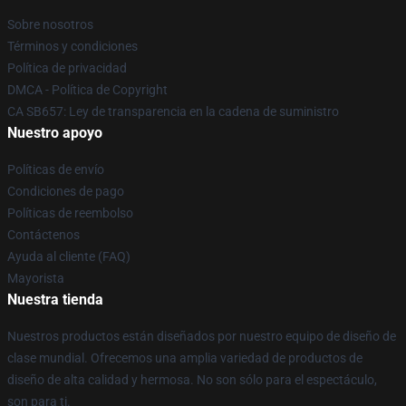
Sobre nosotros
Términos y condiciones
Política de privacidad
DMCA - Política de Copyright
CA SB657: Ley de transparencia en la cadena de suministro
Nuestro apoyo
Políticas de envío
Condiciones de pago
Políticas de reembolso
Contáctenos
Ayuda al cliente (FAQ)
Mayorista
Nuestra tienda
Nuestros productos están diseñados por nuestro equipo de diseño de
clase mundial. Ofrecemos una amplia variedad de productos de
diseño de alta calidad y hermosa. No son sólo para el espectáculo,
son para ti.