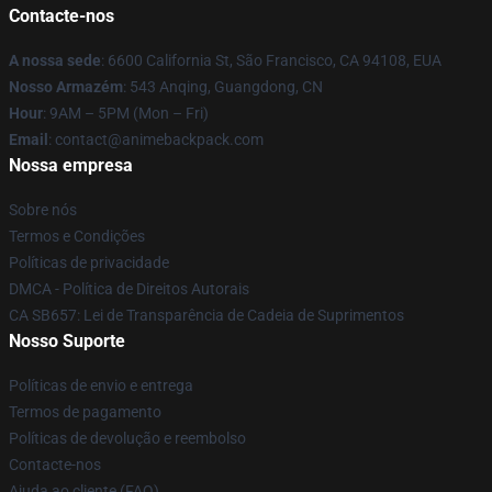
Contacte-nos
A nossa sede
: 6600 California St, São Francisco, CA 94108, EUA
Nosso Armazém
: 543 Anqing, Guangdong, CN
Hour
: 9AM – 5PM (Mon – Fri)
Email
: contact@animebackpack.com
Nossa empresa
Sobre nós
Termos e Condições
Políticas de privacidade
DMCA - Política de Direitos Autorais
CA SB657: Lei de Transparência de Cadeia de Suprimentos
Nosso Suporte
Políticas de envio e entrega
Termos de pagamento
Políticas de devolução e reembolso
Contacte-nos
Ajuda ao cliente (FAQ)