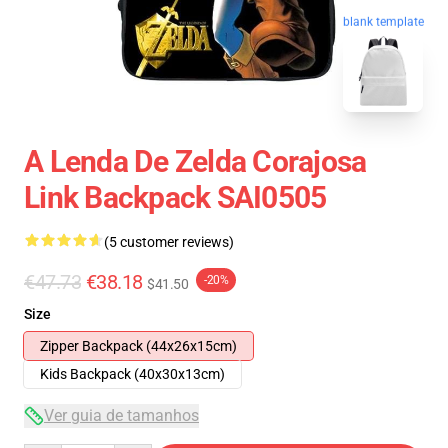
blank template
A Lenda De Zelda Corajosa
Link Backpack SAI0505
(5 customer reviews)
€47.73
€38.18
-20%
$41.50
Size
Zipper Backpack (44x26x15cm)
Kids Backpack (40x30x13cm)
Ver guia de tamanhos