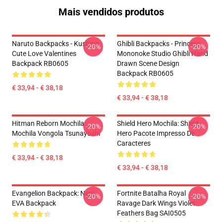
Mais vendidos produtos
Naruto Backpacks - Kushina
Ghibli Backpacks - Princess
-20%
-20%
Cute Love Valentines
Mononoke Studio Ghibli Hand
Backpack RB0605
Drawn Scene Design
Backpack RB0605
€ 33,94 - € 38,18
€ 33,94 - € 38,18
Hitman Reborn Mochila:
Shield Hero Mochila: Shield
-20%
-20%
Mochila Vongola Tsunayoshi
Hero Pacote Impresso De
Caracteres
€ 33,94 - € 38,18
€ 33,94 - € 38,18
Evangelion Backpack: Nerv
Fortnite Batalha Royal
-20%
-20%
EVA Backpack
Ravage Dark Wings Violet
Feathers Bag SAI0505