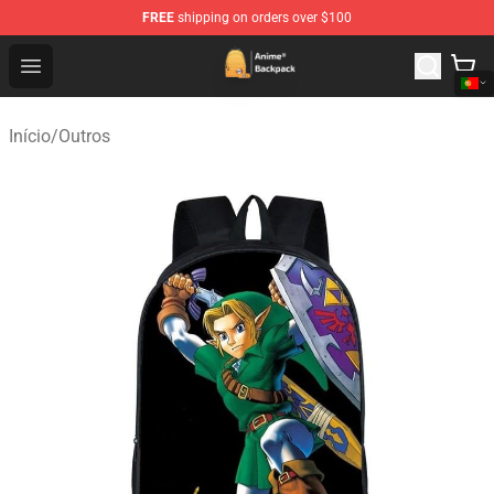
FREE
shipping on orders over $100
Anime Backpack Shop - Official Anime Backpack Store f
Open menu
Início
/
Outros