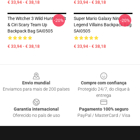
€ 33,94 - € 38,18
€ 33,94 - € 38,18
The Witcher 3 Wild Hunt Geralt
Super Mario Galaxy Nintendo
-20%
-20%
& Ciri Scary Team Up
Legend Villains Backpack Bag
Backpack Bag SAI0505
SAI0505
€ 33,94 - € 38,18
€ 33,94 - € 38,18
Footer
Envio mundial
Compre com confiança
Enviamos para mais de 200 países
Protegido 24/7, do clique à
entrega
Garantia internacional
Pagamento 100% seguro
Oferecido no país de uso
PayPal / MasterCard / Visa