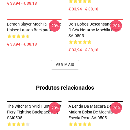
€ 33,94 - € 38,18
€ 33,94 - € 38,18
Demon Slayer Mochila - Anime
Dois Lobos Descansando Sob
-20%
-20%
Unisex Laptop Backpack
O Céu Noturno Mochila Roxo
SAI0505
€ 33,94 - € 38,18
€ 33,94 - € 38,18
VER MAIS
Produtos relacionados
The Witcher 3 Wild Hunt Geralt
A Lenda Da Máscara De Zelda
-20%
-20%
Fiery Fighting Backpack Bag
Majora Bolsa De Mochila
SAI0505
Escola Roxo SAI0505