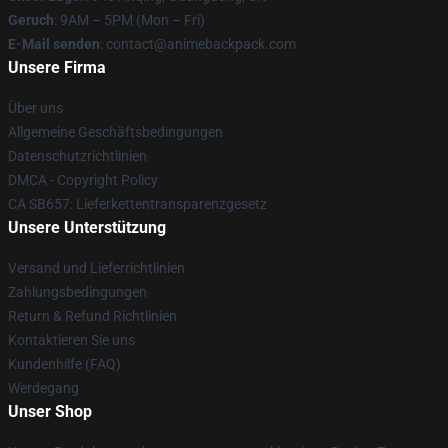
Geruch
: 9AM – 5PM (Mon – Fri)
E-Mail senden
: contact@animebackpack.com
Unsere Firma
Über uns
Allgemeine Geschäftsbedingungen
Datenschutzrichtlinien
DMCA - Copyright Policy
CA SB657: Lieferkettentransparenzgesetz
Unsere Unterstützung
Versand und Lieferrichtlinien
Zahlungsbedingungen
Return & Refund Richtlinien
Kontaktieren Sie uns
Kundenhilfe (FAQ)
Werdegang
Unser Shop