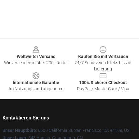
Footer
Weltweiter Versand
Kaufen Sie mit Vertrauen
Wir versenden in über 200 Länder
24/7 Schutz von Klicks bis zur
Lieferung
Internationale Garantie
100% Sicherer Checkout
Im Nutzungsland angeboten
PayPal / MasterCard / Visa
Kontaktieren Sie uns
Unser Hauptbüro
: 6600 California St, San Francisco, CA 94108, US
Unser Lager
: 543 Anqing, Guangdong, CN