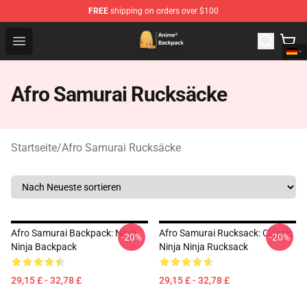
FREE
shipping on orders over $100
Anime Backpack Shop - Official Anime Backpack Store f
Open menu
Afro Samurai Rucksäcke
Startseite
/
Afro Samurai Rucksäcke
Afro Samurai Backpack: Ninja
Afro Samurai Rucksack: Classic
-20%
-20%
Ninja Backpack
Ninja Ninja Rucksack
29,15 £ - 32,78 £
29,15 £ - 32,78 £