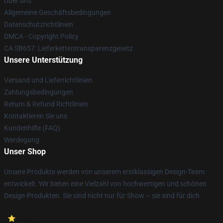
Über uns
Allgemeine Geschäftsbedingungen
Datenschutzrichtlinien
DMCA - Copyright Policy
CA SB657: Lieferkettentransparenzgesetz
Unsere Unterstützung
Versand und Lieferrichtlinien
Zahlungsbedingungen
Return & Refund Richtlinien
Kontaktieren Sie uns
Kundenhilfe (FAQ)
Werdegang
Unser Shop
Unsere Produkte werden von unserem erstklassigen Design-Team
entwickelt. Wir bieten eine Vielzahl von hochwertigen und schönen
Design-Produkten. Sie sind nicht nur für Show – sie sind für dich.