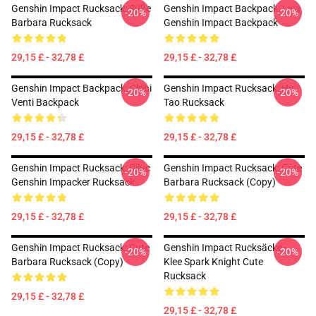
Genshin Impact Rucksack: Süße
Genshin Impact Backpack: Lisa
-20%
-20%
Barbara Rucksack
Genshin Impact Backpack
29,15 £ - 32,78 £
29,15 £ - 32,78 £
Genshin Impact Backpack: Chibi
Genshin Impact Rucksack: Hu
-20%
-20%
Venti Backpack
Tao Rucksack
29,15 £ - 32,78 £
29,15 £ - 32,78 £
Genshin Impact Rucksack: Diluc
Genshin Impact Rucksack: Cute
-20%
-20%
Genshin Impacker Rucksack
Barbara Rucksack (Copy)
29,15 £ - 32,78 £
29,15 £ - 32,78 £
Genshin Impact Rucksack: Cute
Genshin Impact Rucksäcke -
-20%
-20%
Barbara Rucksack (Copy)
Klee Spark Knight Cute
Rucksack
29,15 £ - 32,78 £
29,15 £ - 32,78 £