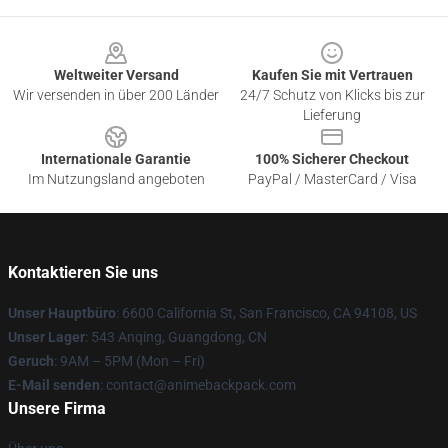
Footer
Weltweiter Versand
Kaufen Sie mit Vertrauen
Wir versenden in über 200 Länder
24/7 Schutz von Klicks bis zur
Lieferung
Internationale Garantie
100% Sicherer Checkout
Im Nutzungsland angeboten
PayPal / MasterCard / Visa
Kontaktieren Sie uns
Unser Hauptbüro
: 6600 California St, San Francisco, CA 94108, US
Unser Lager
: 543 Anqing, Guangdong, CN
Geruch
: 9AM – 5PM (Mon – Fri)
E-Mail senden
: contact@animebackpack.com
Unsere Firma