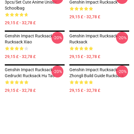
3pcs/Set Cute Anime Unisex
Genshin Impact Rucksack
Schoolbag
29,15 £ - 32,78 £
29,15 £ - 32,78 £
Genshin Impact Rucksack: 3D
Genshin Impact Rucksack: Xiao
-20%
-20%
Rucksack Xiao
Rucksack
29,15 £ - 32,78 £
29,15 £ - 32,78 £
Genshin Impact Rucksack:
Genshin Impact Rucksack:
-20%
-20%
Gedruckt Rucksack Hu Tao
Zhongli Build Guide Rucksack
29,15 £ - 32,78 £
29,15 £ - 32,78 £