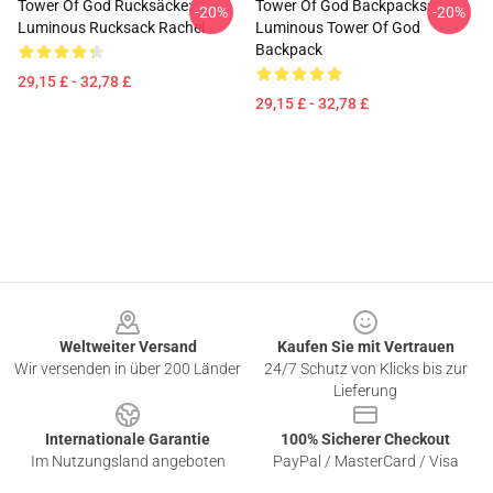
Tower Of God Rucksäcke:
Tower Of God Backpacks:
-20%
-20%
Luminous Rucksack Rachel
Luminous Tower Of God
Backpack
29,15 £ - 32,78 £
29,15 £ - 32,78 £
Footer
Weltweiter Versand
Kaufen Sie mit Vertrauen
Wir versenden in über 200 Länder
24/7 Schutz von Klicks bis zur
Lieferung
Internationale Garantie
100% Sicherer Checkout
Im Nutzungsland angeboten
PayPal / MasterCard / Visa