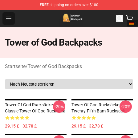
FREE
shipping on orders over $100
Anime Backpack Shop - Official Anime Backpack Store f
Open menu
Tower of God Backpacks
Startseite
/
Tower of God Backpacks
Tower Of God Rucksäcke:
Tower Of God Rucksäcke:
-20%
-20%
Classic Tower Of God Rucksack
Twenty-Fifth Bam Rucksack
29,15 £ - 32,78 £
29,15 £ - 32,78 £