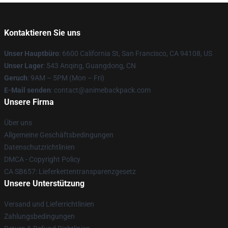
Kontaktieren Sie uns
Unser Hauptbüro
: 6600 California St, San Francisco, CA 94108, US
Unser Lager
: 543 Anqing, Guangdong, CN
Geruch
: 9AM – 5PM (Mon – Fri)
E-Mail senden
: contact@animebackpack.com
Unsere Firma
Über uns
Allgemeine Geschäftsbedingungen
Datenschutzrichtlinien
DMCA - Copyright Policy
CA SB657: Lieferkettentransparenzgesetz
Unsere Unterstützung
Versand und Lieferrichtlinien
Zahlungsbedingungen