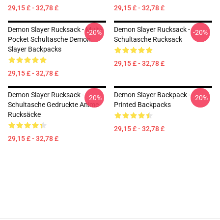
29,15 £ - 32,78 £
29,15 £ - 32,78 £
Demon Slayer Rucksack - Multi-
Demon Slayer Rucksack -
-20%
-20%
Pocket Schultasche Demon
Schultasche Rucksack
Slayer Backpacks
29,15 £ - 32,78 £
29,15 £ - 32,78 £
Demon Slayer Rucksack -
Demon Slayer Backpack -
-20%
-20%
Schultasche Gedruckte Anime
Printed Backpacks
Rucksäcke
29,15 £ - 32,78 £
29,15 £ - 32,78 £