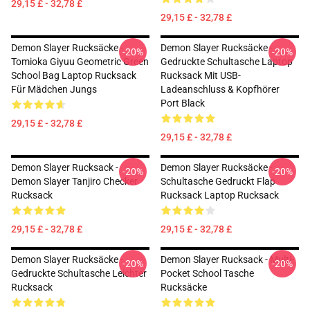
29,15 £ - 32,78 £
29,15 £ - 32,78 £
Demon Slayer Rucksäcke -
Demon Slayer Rucksäcke -
-20%
-20%
Tomioka Giyuu Geometric Green
Gedruckte Schultasche Laptop
School Bag Laptop Rucksack
Rucksack Mit USB-
Für Mädchen Jungs
Ladeanschluss & Kopfhörer
Port Black
29,15 £ - 32,78 £
29,15 £ - 32,78 £
Demon Slayer Rucksack -
Demon Slayer Rucksäcke -
-20%
-20%
Demon Slayer Tanjiro Checker
Schultasche Gedruckt Flap
Rucksack
Rucksack Laptop Rucksack
29,15 £ - 32,78 £
29,15 £ - 32,78 £
Demon Slayer Rucksäcke -
Demon Slayer Rucksack - Multi-
-20%
-20%
Gedruckte Schultasche Leichter
Pocket School Tasche
Rucksack
Rucksäcke