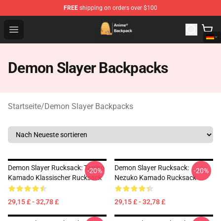
FREE
shipping on orders over $100
Anime Backpack Shop - Official Anime Backpack Store f
Open menu
Demon Slayer Backpacks
Startseite
/
Demon Slayer Backpacks
Demon Slayer Rucksack: Tanjiro
Demon Slayer Rucksack:
-20%
-20%
Kamado Klassischer Rucksack
Nezuko Kamado Rucksack
29,15 £ - 32,78 £
29,15 £ - 32,78 £