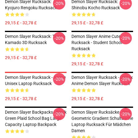
Demon Slayer Rucksack:
Demon Slayer Rucksack:
-20%
-20%
Kyojuro Rengoku Rucksack
Shinobu Kocho Rucksack
29,15 £ - 32,78 £
29,15 £ - 32,78 £
Demon Slayer Rucksack: Tanjiro
Demon Slayer Anime Cute
-20%
-20%
Kamado 3D Rucksack
Rucksack - Student School
Rucksack
29,15 £ - 32,78 £
29,15 £ - 32,78 £
Demon Slayer Rucksack - Anime
Demon Slayer Rucksack - Unisex
-20%
-20%
Unisex Laptop Rucksack
Anime Demon Slayer Rucksack
29,15 £ - 32,78 £
29,15 £ - 32,78 £
Demon Slayer Backpacks - Black
Demon Slayer Rucksäcke - Pink
-20%
-20%
Green Plaid School Bag Large
Geometric Gradient Schultasche
Capacity Laptop Backpack
Laptop Rucksack Für Mädchen
Damen