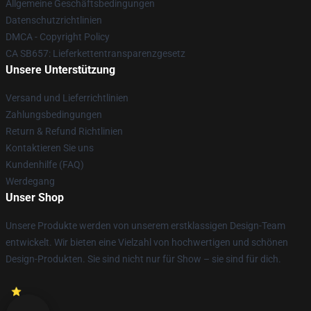
Allgemeine Geschäftsbedingungen
Datenschutzrichtlinien
DMCA - Copyright Policy
CA SB657: Lieferkettentransparenzgesetz
Unsere Unterstützung
Versand und Lieferrichtlinien
Zahlungsbedingungen
Return & Refund Richtlinien
Kontaktieren Sie uns
Kundenhilfe (FAQ)
Werdegang
Unser Shop
Unsere Produkte werden von unserem erstklassigen Design-Team
entwickelt. Wir bieten eine Vielzahl von hochwertigen und schönen
Design-Produkten. Sie sind nicht nur für Show – sie sind für dich.