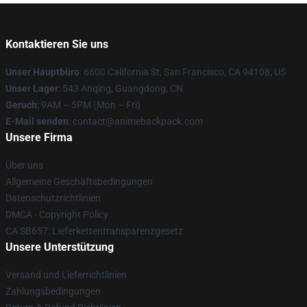
Kontaktieren Sie uns
Unser Hauptbüro
: 6600 California St, San Francisco, CA 94108, US
Unser Lager
: 543 Anqing, Guangdong, CN
Geruch
: 9AM – 5PM (Mon – Fri)
E-Mail senden
: contact@animebackpack.com
Unsere Firma
Über uns
Allgemeine Geschäftsbedingungen
Datenschutzrichtlinien
DMCA - Copyright Policy
CA SB657: Lieferkettentransparenzgesetz
Unsere Unterstützung
Versand und Lieferrichtlinien
Zahlungsbedingungen