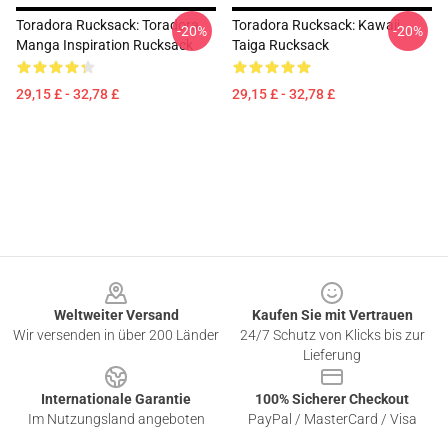
Toradora Rucksack: Toradora
Toradora Rucksack: Kawaii
-20%
-20%
Manga Inspiration Rucksack
Taiga Rucksack
29,15 £ - 32,78 £
29,15 £ - 32,78 £
Footer
Weltweiter Versand
Kaufen Sie mit Vertrauen
Wir versenden in über 200 Länder
24/7 Schutz von Klicks bis zur
Lieferung
Internationale Garantie
100% Sicherer Checkout
Im Nutzungsland angeboten
PayPal / MasterCard / Visa