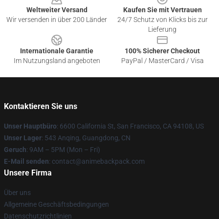
Weltweiter Versand
Kaufen Sie mit Vertrauen
Wir versenden in über 200 Länder
24/7 Schutz von Klicks bis zur
Lieferung
Internationale Garantie
100% Sicherer Checkout
Im Nutzungsland angeboten
PayPal / MasterCard / Visa
Kontaktieren Sie uns
Unser Hauptbüro
: 6600 California St, San Francisco, CA 94108, US
Unser Lager
: 543 Anqing, Guangdong, CN
Geruch
: 9AM – 5PM (Mon – Fri)
E-Mail senden
: contact@animebackpack.com
Unsere Firma
Über uns
Allgemeine Geschäftsbedingungen
Datenschutzrichtlinien