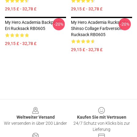
29,15 £ - 32,78 £
29,15 £ - 32,78 £
My Hero Academia Backpacks -
My Hero Academia Rucksäcke -
-20%
-20%
Eri Rucksack RB0605
Shinso Collage Farbversion
Rucksack RB0605
29,15 £ - 32,78 £
29,15 £ - 32,78 £
Footer
Weltweiter Versand
Kaufen Sie mit Vertrauen
Wir versenden in über 200 Länder
24/7 Schutz von Klicks bis zur
Lieferung