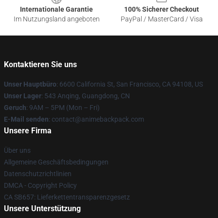
Internationale Garantie
100% Sicherer Checkout
Im Nutzungsland angeboten
PayPal / MasterCard / Visa
Kontaktieren Sie uns
Unser Hauptbüro
: 6600 California St, San Francisco, CA 94108, US
Unser Lager
: 543 Anqing, Guangdong, CN
Geruch
: 9AM – 5PM (Mon – Fri)
E-Mail senden
: contact@animebackpack.com
Unsere Firma
Über uns
Allgemeine Geschäftsbedingungen
Datenschutzrichtlinien
DMCA - Copyright Policy
CA SB657: Lieferkettentransparenzgesetz
Unsere Unterstützung