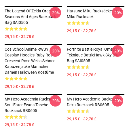
The Legend Of Zelda Oracle Of
Hatsune Miku Rucksäcke: Cute
-20%
-20%
Seasons And Ages Backpack
Miku Rucksack
Bag SAI0505
29,15 £ - 32,78 £
29,15 £ - 32,78 £
Cos School Anime RWBY
Fortnite Battle Royal Omega
-20%
-20%
Cosplay Hoodies Ruby Rose
Teknique BattleHawk Sky Blue
Crescent Rose Weiss Schnee
Bag SAI0505
Kapuzenjacke Männchen
Damen Halloween Kostüme
29,15 £ - 32,78 £
29,15 £ - 32,78 £
My Hero Academia Rucksack -
My Hero Academia Backpacks -
-20%
-20%
Soul Eater Evans Tasche
Deku Rucksack RB0605
Rucksack RB0605
29,15 £ - 32,78 £
29,15 £ - 32,78 £