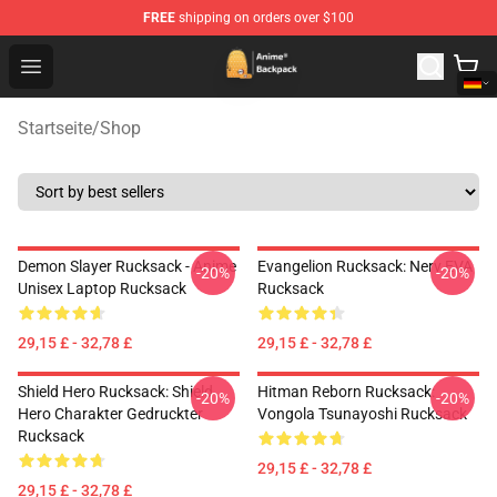
FREE
shipping on orders over $100
Anime Backpack Shop - Official Anime Backpack Store f
Open menu
Startseite
/
Shop
Demon Slayer Rucksack - Anime
Evangelion Rucksack: Nerv EVA
-20%
-20%
Unisex Laptop Rucksack
Rucksack
29,15 £ - 32,78 £
29,15 £ - 32,78 £
Shield Hero Rucksack: Shield
Hitman Reborn Rucksack:
-20%
-20%
Hero Charakter Gedruckter
Vongola Tsunayoshi Rucksack
Rucksack
29,15 £ - 32,78 £
29,15 £ - 32,78 £