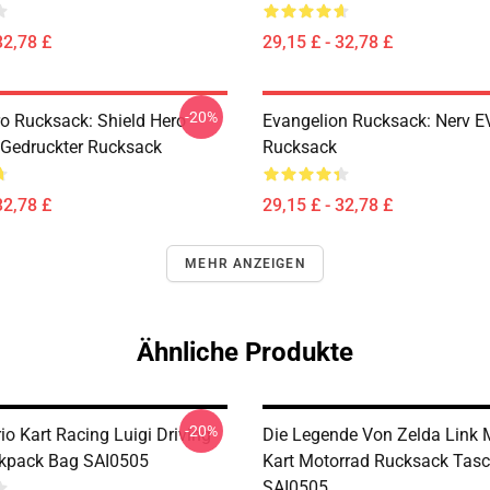
32,78 £
29,15 £ - 32,78 £
-20%
ro Rucksack: Shield Hero
Evangelion Rucksack: Nerv E
 Gedruckter Rucksack
Rucksack
32,78 £
29,15 £ - 32,78 £
MEHR ANZEIGEN
Ähnliche Produkte
-20%
o Kart Racing Luigi Driving
Die Legende Von Zelda Link 
kpack Bag SAI0505
Kart Motorrad Rucksack Tas
SAI0505