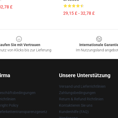
32,78 £
29,15 £ - 32,78 £
aufen Sie mit Vertrauen
Internationale Garanti
utz von Klicks bis zur Lieferung
Im Nutzungsland angebo
irma
Unsere Unterstützung
Versand und Lieferrichtlinien
Geschäftsbedingungen
Zahlungsbedingungen
ichtlinien
Return & Refund Richtlinien
ight Policy
Kontaktieren Sie uns
eferkettentransparenzgesetz
Kundenhilfe (FAQ)