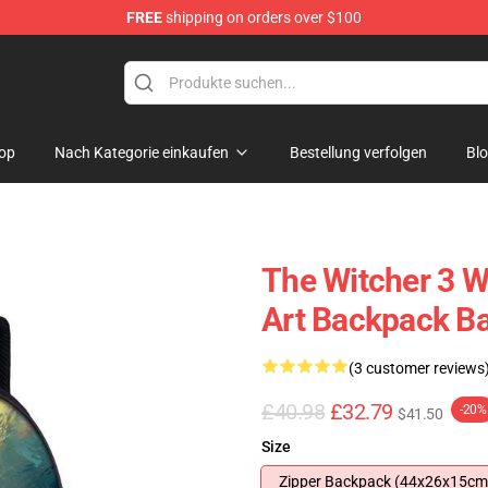
FREE
shipping on orders over $100
 for Anime Fans
op
Nach Kategorie einkaufen
Bestellung verfolgen
Bl
The Witcher 3 W
Art Backpack B
(3 customer reviews
£40.98
£32.79
-20%
$41.50
Size
Zipper Backpack (44x26x15cm