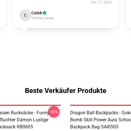
Dec 17, 2024
Caleb
C
Verified owner
Beste Verkäufer Produkte
-20%
aisen Rucksäcke - Funny
Dragon Ball Backpacks - Goku
rfluchter Dämon Lustige
Bomb Skill Power Aura Schoo
Rucksack RB0605
Backpack Bag SAI0505