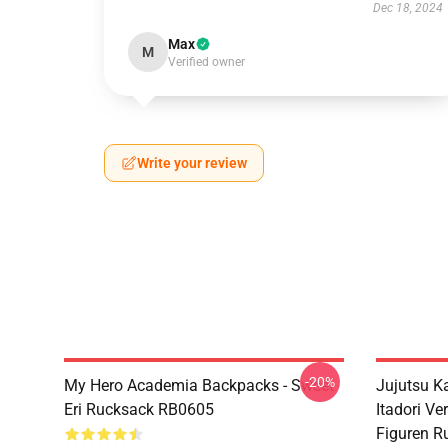
Dec 18, 2024
Max
M
Verified owner
Write your review
-20%
My Hero Academia Backpacks - Sweet
Jujutsu K
Eri Rucksack RB0605
Itadori Ve
Figuren 