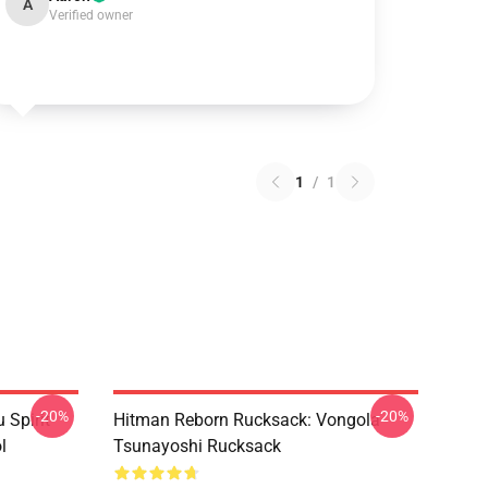
A
Verified owner
1
/
1
-20%
-20%
 Spirit
Hitman Reborn Rucksack: Vongola
l
Tsunayoshi Rucksack