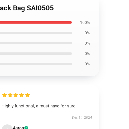
kpack Bag SAI0505
100%
0%
0%
0%
0%
Highly functional, a must-have for sure.
Dec 14, 2024
Aaron