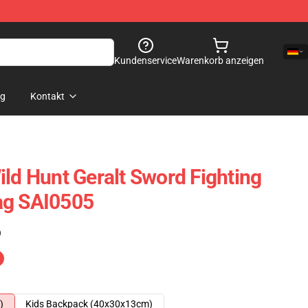
Kundenservice
Warenkorb anzeigen
og
Kontakt
ild Hunt Geralt Sword Fighting
ag SAI0505
)
)
Kids Backpack (40x30x13cm)