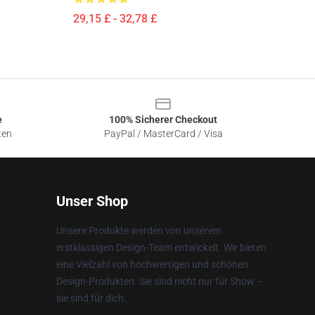
29,15 £ - 32,78 £
e
100% Sicherer Checkout
ten
PayPal / MasterCard / Visa
Unser Shop
Unsere Produkte werden von unserem
erstklassigen Design-Team entwickelt. Wir bieten
eine Vielzahl von hochwertigen und schönen
Design-Produkten. Sie sind nicht nur für Show –
sie sind für dich.