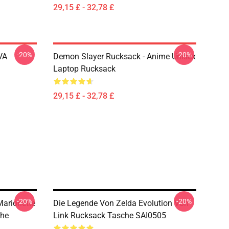
29,15 £ - 32,78 £
-20%
-20%
VA
Demon Slayer Rucksack - Anime Unisex
Laptop Rucksack
29,15 £ - 32,78 £
-20%
-20%
Marionette
Die Legende Von Zelda Evolution Von
che
Link Rucksack Tasche SAI0505