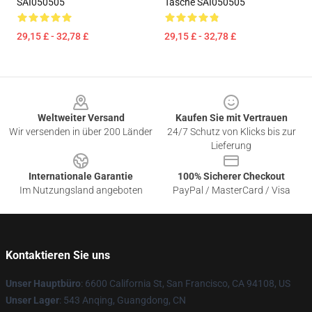
SAI050505
Tasche SAI050505
29,15 £ - 32,78 £
29,15 £ - 32,78 £
Footer
Weltweiter Versand
Kaufen Sie mit Vertrauen
Wir versenden in über 200 Länder
24/7 Schutz von Klicks bis zur
Lieferung
Internationale Garantie
100% Sicherer Checkout
Im Nutzungsland angeboten
PayPal / MasterCard / Visa
Kontaktieren Sie uns
Unser Hauptbüro
: 6600 California St, San Francisco, CA 94108, US
Unser Lager
: 543 Anqing, Guangdong, CN