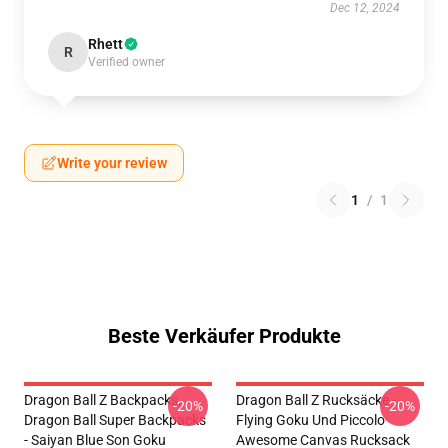
Dec 12, 2024
Rhett
R
Verified owner
Write your review
1
/
1
Beste Verkäufer Produkte
Dragon Ball Z Backpacks,
Dragon Ball Z Rucksäcke -
-20%
-20%
Dragon Ball Super Backpacks
Flying Goku Und Piccolo
- Saiyan Blue Son Goku
Awesome Canvas Rucksack