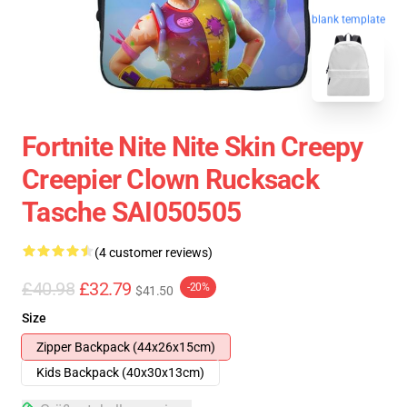
blank template
Fortnite Nite Nite Skin Creepy
Creepier Clown Rucksack
Tasche SAI050505
(4 customer reviews)
£40.98
£32.79
-20%
$41.50
Size
Zipper Backpack (44x26x15cm)
Kids Backpack (40x30x13cm)