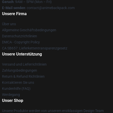
Geruch
: 9AM – 5PM (Mon – Fri)
E-Mail senden
: contact@animebackpack.com
Unsere Firma
Über uns
Allgemeine Geschäftsbedingungen
Datenschutzrichtlinien
DMCA - Copyright Policy
CA SB657: Lieferkettentransparenzgesetz
Unsere Unterstützung
Versand und Lieferrichtlinien
Zahlungsbedingungen
Return & Refund Richtlinien
Kontaktieren Sie uns
Kundenhilfe (FAQ)
Werdegang
Unser Shop
Unsere Produkte werden von unserem erstklassigen Design-Team