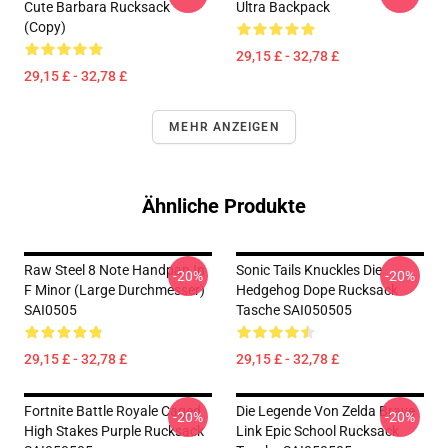
Cute Barbara Rucksack
Ultra Backpack
(Copy)
29,15 £ - 32,78 £
29,15 £ - 32,78 £
MEHR ANZEIGEN
Ähnliche Produkte
Raw Steel 8 Note Handpan In
Sonic Tails Knuckles Die
-20%
-20%
F Minor (Large Durchmesser)
Hedgehog Dope Rucksack
SAI0505
Tasche SAI050505
29,15 £ - 32,78 £
29,15 £ - 32,78 £
Fortnite Battle Royale Caged
Die Legende Von Zelda Brave
-20%
-20%
High Stakes Purple Rucksack
Link Epic School Rucksack