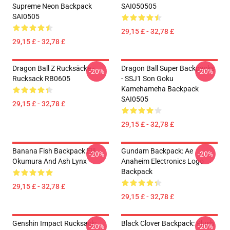
Supreme Neon Backpack
SAI050505
SAI0505
29,15 £ - 32,78 £
29,15 £ - 32,78 £
Dragon Ball Z Rucksäcke -
Dragon Ball Super Backpacks
-20%
-20%
Rucksack RB0605
- SSJ1 Son Goku
Kamehameha Backpack
SAI0505
29,15 £ - 32,78 £
29,15 £ - 32,78 £
Banana Fish Backpack:Eiji
Gundam Backpack: Ae
-20%
-20%
Okumura And Ash Lynx
Anaheim Electronics Logo
Backpack
29,15 £ - 32,78 £
29,15 £ - 32,78 £
Genshin Impact Rucksack:
Black Clover Backpack: Plush
-20%
-20%