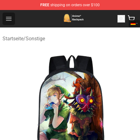
FREE
shipping on orders over $100
Anime Backpack Shop - Official Anime Backpack Store f
Open menu
Startseite
/
Sonstige