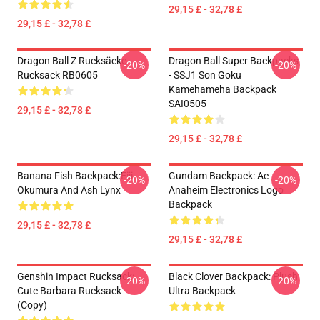
29,15 £ - 32,78 £
29,15 £ - 32,78 £
Dragon Ball Z Rucksäcke -
Dragon Ball Super Backpacks
-20%
-20%
Rucksack RB0605
- SSJ1 Son Goku
Kamehameha Backpack
SAI0505
29,15 £ - 32,78 £
29,15 £ - 32,78 £
Banana Fish Backpack:Eiji
Gundam Backpack: Ae
-20%
-20%
Okumura And Ash Lynx
Anaheim Electronics Logo
Backpack
29,15 £ - 32,78 £
29,15 £ - 32,78 £
Genshin Impact Rucksack:
Black Clover Backpack: Plush
-20%
-20%
Cute Barbara Rucksack
Ultra Backpack
(Copy)