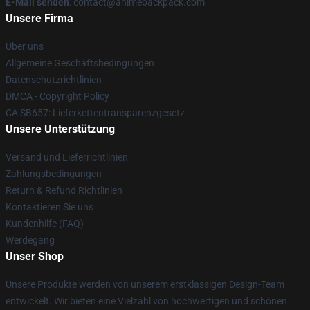
E-Mail senden
: contact@animebackpack.com
Unsere Firma
Über uns
Allgemeine Geschäftsbedingungen
Datenschutzrichtlinien
DMCA - Copyright Policy
CA SB657: Lieferkettentransparenzgesetz
Unsere Unterstützung
Versand und Lieferrichtlinien
Zahlungsbedingungen
Return & Refund Richtlinien
Kontaktieren Sie uns
Kundenhilfe (FAQ)
Werdegang
Unser Shop
Unsere Produkte werden von unserem erstklassigen Design-Team
entwickelt. Wir bieten eine Vielzahl von hochwertigen und schönen