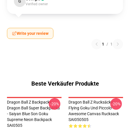
G
Verified owner
Write your review
1
/
1
Beste Verkäufer Produkte
Dragon Ball Z Backpacks,
Dragon Ball Z Rucksäcke -
-20%
-20%
Dragon Ball Super Backpacks
Flying Goku Und Piccolo
- Saiyan Blue Son Goku
Awesome Canvas Rucksack
Supreme Neon Backpack
SAI050505
SAI0505