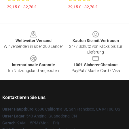
29,15 £ - 32,78 £
29,15 £ - 32,78 £
Footer
Weltweiter Versand
Kaufen Sie mit Vertrauen
Wir versenden in über 200 Länder
24/7 Schutz von Klicks bis zur
Lieferung
Internationale Garantie
100% Sicherer Checkout
Im Nutzungsland angeboten
PayPal / MasterCard / Visa
Kontaktieren Sie uns
Unser Hauptbüro
: 6600 California St, San Francisco, CA 94108, US
Unser Lager
: 543 Anqing, Guangdong, CN
Geruch
: 9AM – 5PM (Mon – Fri)