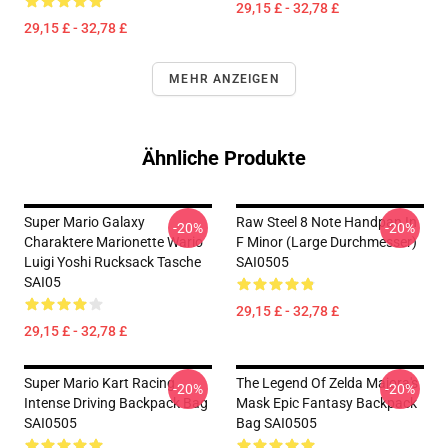
29,15 £ - 32,78 £
29,15 £ - 32,78 £
MEHR ANZEIGEN
Ähnliche Produkte
Super Mario Galaxy
Raw Steel 8 Note Handpan In
-20%
-20%
Charaktere Marionette Wario
F Minor (Large Durchmesser)
Luigi Yoshi Rucksack Tasche
SAI0505
SAI05
29,15 £ - 32,78 £
29,15 £ - 32,78 £
Super Mario Kart Racing
The Legend Of Zelda Majora's
-20%
-20%
Intense Driving Backpack Bag
Mask Epic Fantasy Backpack
SAI0505
Bag SAI0505