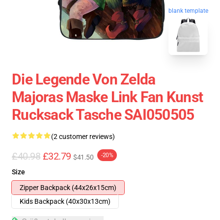
blank template
Die Legende Von Zelda
Majoras Maske Link Fan Kunst
Rucksack Tasche SAI050505
(2 customer reviews)
£40.98
£32.79
-20%
$41.50
Size
Zipper Backpack (44x26x15cm)
Kids Backpack (40x30x13cm)