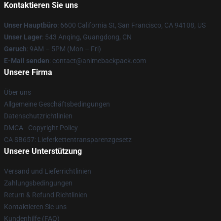
Kontaktieren Sie uns
Unser Hauptbüro
: 6600 California St, San Francisco, CA 94108, US
Unser Lager
: 543 Anqing, Guangdong, CN
Geruch
: 9AM – 5PM (Mon – Fri)
E-Mail senden
: contact@animebackpack.com
Unsere Firma
Über uns
Allgemeine Geschäftsbedingungen
Datenschutzrichtlinien
DMCA - Copyright Policy
CA SB657: Lieferkettentransparenzgesetz
Unsere Unterstützung
Versand und Lieferrichtlinien
Zahlungsbedingungen
Return & Refund Richtlinien
Kontaktieren Sie uns
Kundenhilfe (FAQ)