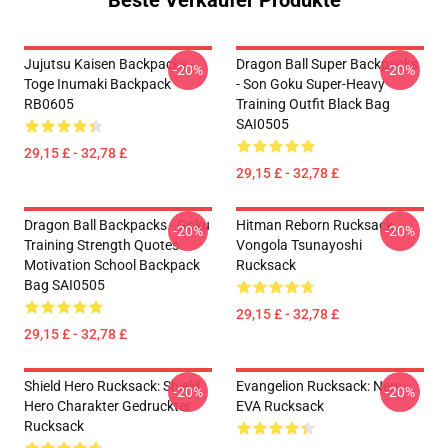
Beste Verkäufer Produkte
Jujutsu Kaisen Backpacks -
Dragon Ball Super Backpacks
-20%
-20%
Toge Inumaki Backpack
- Son Goku Super-Heavy
RB0605
Training Outfit Black Bag
SAI0505
29,15 £ - 32,78 £
29,15 £ - 32,78 £
Dragon Ball Backpacks - Goku
Hitman Reborn Rucksack:
-20%
-20%
Training Strength Quotes
Vongola Tsunayoshi
Motivation School Backpack
Rucksack
Bag SAI0505
29,15 £ - 32,78 £
29,15 £ - 32,78 £
Shield Hero Rucksack: Shield
Evangelion Rucksack: Nerv
-20%
-20%
Hero Charakter Gedruckter
EVA Rucksack
Rucksack