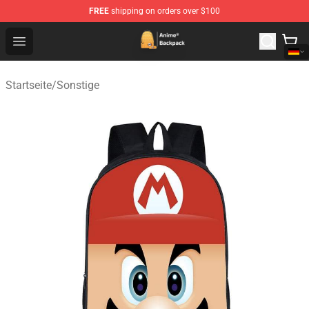
FREE
shipping on orders over $100
Anime Backpack Shop - Official Anime Backpack Store f
Open menu
Startseite
/
Sonstige