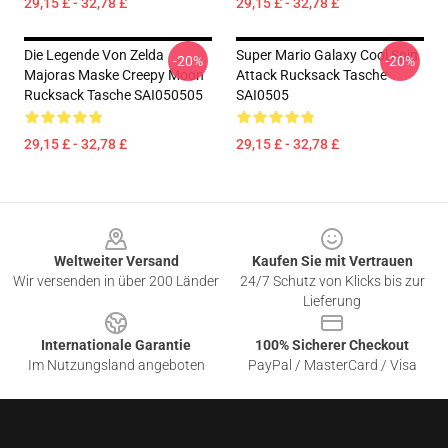
29,15 £ - 32,78 £
29,15 £ - 32,78 £
Die Legende Von Zelda
Super Mario Galaxy Cool Spin
-20%
-20%
Majoras Maske Creepy Moon
Attack Rucksack Tasche
Rucksack Tasche SAI050505
SAI0505
29,15 £ - 32,78 £
29,15 £ - 32,78 £
Footer
Weltweiter Versand
Kaufen Sie mit Vertrauen
Wir versenden in über 200 Länder
24/7 Schutz von Klicks bis zur
Lieferung
Internationale Garantie
100% Sicherer Checkout
Im Nutzungsland angeboten
PayPal / MasterCard / Visa