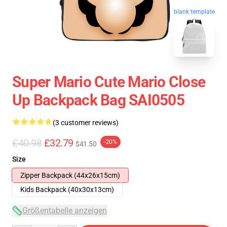
blank template
Super Mario Cute Mario Close
Up Backpack Bag SAI0505
(3 customer reviews)
£40.98
£32.79
-20%
$41.50
Size
Zipper Backpack (44x26x15cm)
Kids Backpack (40x30x13cm)
Größentabelle anzeigen