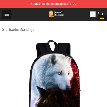
FREE
shipping on orders over $100
Anime Backpack Shop - Official Anime Backpack Store f
Open menu
Startseite
/
Sonstige