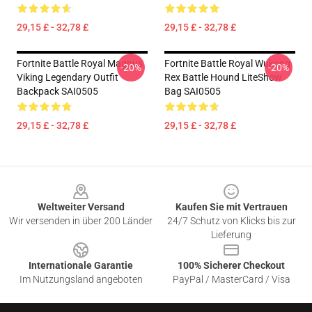
29,15 £ - 32,78 £
29,15 £ - 32,78 £
Fortnite Battle Royal Magnus
Fortnite Battle Royal Wukong
-20%
-20%
Viking Legendary Outfit
Rex Battle Hound LiteShow
Backpack SAI0505
Bag SAI0505
29,15 £ - 32,78 £
29,15 £ - 32,78 £
Footer
Weltweiter Versand
Kaufen Sie mit Vertrauen
Wir versenden in über 200 Länder
24/7 Schutz von Klicks bis zur
Lieferung
Internationale Garantie
100% Sicherer Checkout
Im Nutzungsland angeboten
PayPal / MasterCard / Visa