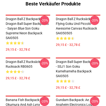
Beste Verkäufer Produkte
Dragon Ball Z Backpacks,
Dragon Ball Z Rucksäcke -
-20%
-20%
Dragon Ball Super Backpacks
Flying Goku Und Piccolo
- Saiyan Blue Son Goku
Awesome Canvas Rucksack
Supreme Neon Backpack
SAI050505
SAI0505
29,15 £ - 32,78 £
29,15 £ - 32,78 £
Dragon Ball Z Rucksäcke -
Dragon Ball Super Backpacks
-20%
-20%
Rucksack RB0605
- SSJ1 Son Goku
Kamehameha Backpack
SAI0505
29,15 £ - 32,78 £
29,15 £ - 32,78 £
Banana Fish Backpack:Eiji
Gundam Backpack: Ae
-20%
-20%
Okumura And Ash Lynx
Anaheim Electronics Logo