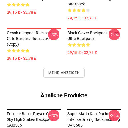
Backpack
29,15 £ - 32,78 £
29,15 £ - 32,78 £
Genshin Impact Rucksack:
Black Clover Backpack: Plush
-20%
-20%
Cute Barbara Rucksack
Ultra Backpack
(Copy)
29,15 £ - 32,78 £
29,15 £ - 32,78 £
MEHR ANZEIGEN
Ähnliche Produkte
Fortnite Battle Royale Clear
Super Mario Kart Racing
-20%
-20%
Sky High Stakes Backpack
Intense Driving Backpack Bag
SAI0505
SAI0505