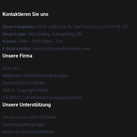
Kontaktieren Sie uns
Unser Hauptbüro
: 6600 California St, San Francisco, CA 94108, US
Unser Lager
: 543 Anqing, Guangdong, CN
Geruch
: 9AM – 5PM (Mon – Fri)
E-Mail senden
: contact@animebackpack.com
Unsere Firma
Über uns
Allgemeine Geschäftsbedingungen
Datenschutzrichtlinien
DMCA - Copyright Policy
CA SB657: Lieferkettentransparenzgesetz
Unsere Unterstützung
Versand und Lieferrichtlinien
Zahlungsbedingungen
Return & Refund Richtlinien