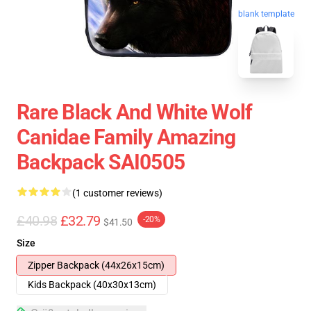
blank template
Rare Black And White Wolf
Canidae Family Amazing
Backpack SAI0505
(1 customer reviews)
£40.98
£32.79
-20%
$41.50
Size
Zipper Backpack (44x26x15cm)
Kids Backpack (40x30x13cm)