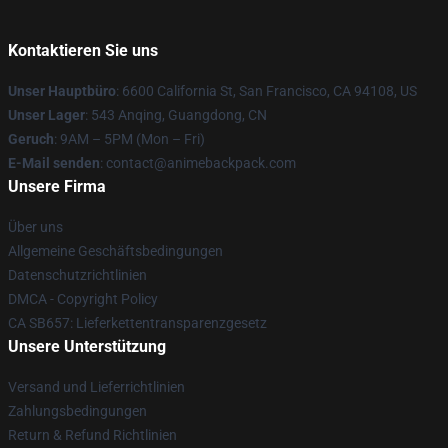
Kontaktieren Sie uns
Unser Hauptbüro
: 6600 California St, San Francisco, CA 94108, US
Unser Lager
: 543 Anqing, Guangdong, CN
Geruch
: 9AM – 5PM (Mon – Fri)
E-Mail senden
: contact@animebackpack.com
Unsere Firma
Über uns
Allgemeine Geschäftsbedingungen
Datenschutzrichtlinien
DMCA - Copyright Policy
CA SB657: Lieferkettentransparenzgesetz
Unsere Unterstützung
Versand und Lieferrichtlinien
Zahlungsbedingungen
Return & Refund Richtlinien