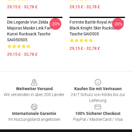
29,15 £ - 32,78 £
29,15 £ - 32,78 £
Die Legende Von Zelda
Fortnite Battle Royal Armored
-20%
-20%
Majoras Maske Link Fan
Black Knight Skin Rucksack
Kunst Rucksack Tasche
Tasche SAI0505
SAI050505
29,15 £ - 32,78 £
29,15 £ - 32,78 £
Footer
Weltweiter Versand
Kaufen Sie mit Vertrauen
Wir versenden in über 200 Länder
24/7 Schutz von Klicks bis zur
Lieferung
Internationale Garantie
100% Sicherer Checkout
Im Nutzungsland angeboten
PayPal / MasterCard / Visa