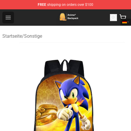
FREE
shipping on orders over $100
Anime Backpack Shop - Official Anime Backpack Store f
Open menu
Startseite
/
Sonstige