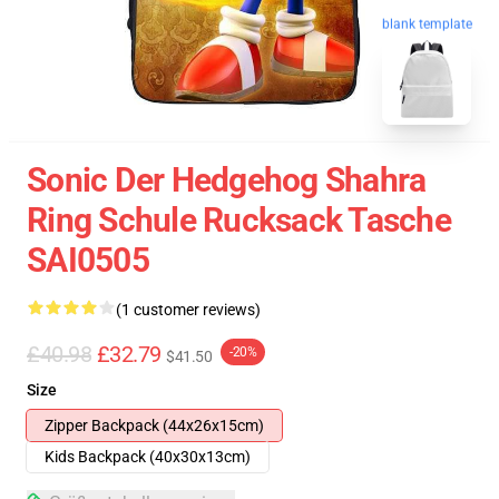
blank template
Sonic Der Hedgehog Shahra
Ring Schule Rucksack Tasche
SAI0505
(1 customer reviews)
£40.98
£32.79
-20%
$41.50
Size
Zipper Backpack (44x26x15cm)
Kids Backpack (40x30x13cm)