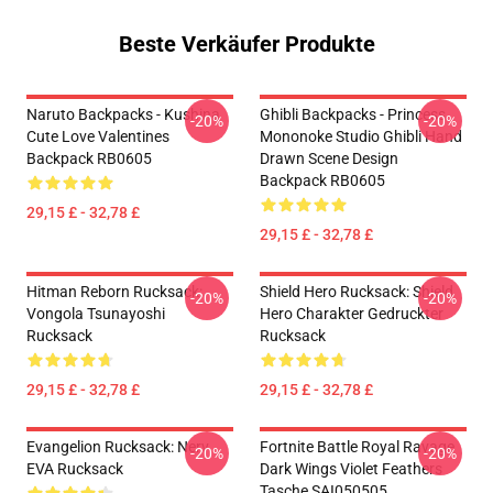
Beste Verkäufer Produkte
Naruto Backpacks - Kushina
Ghibli Backpacks - Princess
-20%
-20%
Cute Love Valentines
Mononoke Studio Ghibli Hand
Backpack RB0605
Drawn Scene Design
Backpack RB0605
29,15 £ - 32,78 £
29,15 £ - 32,78 £
Hitman Reborn Rucksack:
Shield Hero Rucksack: Shield
-20%
-20%
Vongola Tsunayoshi
Hero Charakter Gedruckter
Rucksack
Rucksack
29,15 £ - 32,78 £
29,15 £ - 32,78 £
Evangelion Rucksack: Nerv
Fortnite Battle Royal Ravage
-20%
-20%
EVA Rucksack
Dark Wings Violet Feathers
Tasche SAI050505