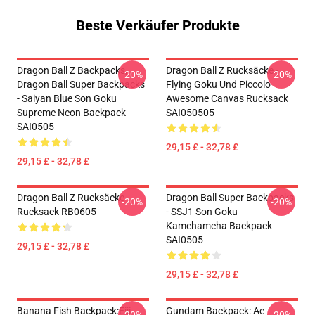
Beste Verkäufer Produkte
Dragon Ball Z Backpacks,
Dragon Ball Z Rucksäcke -
-20%
-20%
Dragon Ball Super Backpacks
Flying Goku Und Piccolo
- Saiyan Blue Son Goku
Awesome Canvas Rucksack
Supreme Neon Backpack
SAI050505
SAI0505
29,15 £ - 32,78 £
29,15 £ - 32,78 £
Dragon Ball Z Rucksäcke -
Dragon Ball Super Backpacks
-20%
-20%
Rucksack RB0605
- SSJ1 Son Goku
Kamehameha Backpack
SAI0505
29,15 £ - 32,78 £
29,15 £ - 32,78 £
Banana Fish Backpack:Eiji
Gundam Backpack: Ae