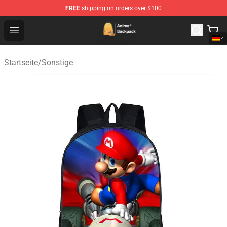
FREE
shipping on orders over $100
Anime Backpack Shop - Official Anime Backpack Store f
Open menu
Startseite
/
Sonstige