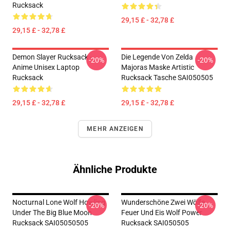
Rucksack
29,15 £ - 32,78 £
29,15 £ - 32,78 £
Demon Slayer Rucksack -
Die Legende Von Zelda
-20%
-20%
Anime Unisex Laptop
Majoras Maske Artistic
Rucksack
Rucksack Tasche SAI050505
29,15 £ - 32,78 £
29,15 £ - 32,78 £
MEHR ANZEIGEN
Ähnliche Produkte
Nocturnal Lone Wolf Howling
Wunderschöne Zwei Wölfe
-20%
-20%
Under The Big Blue Moon
Feuer Und Eis Wolf Power
Rucksack SAI05050505
Rucksack SAI050505