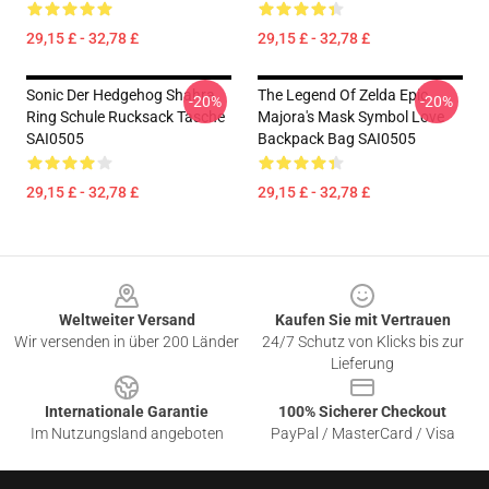
29,15 £ - 32,78 £
29,15 £ - 32,78 £
Sonic Der Hedgehog Shahra
The Legend Of Zelda Epic
-20%
-20%
Ring Schule Rucksack Tasche
Majora's Mask Symbol Love
SAI0505
Backpack Bag SAI0505
29,15 £ - 32,78 £
29,15 £ - 32,78 £
Footer
Weltweiter Versand
Kaufen Sie mit Vertrauen
Wir versenden in über 200 Länder
24/7 Schutz von Klicks bis zur
Lieferung
Internationale Garantie
100% Sicherer Checkout
Im Nutzungsland angeboten
PayPal / MasterCard / Visa