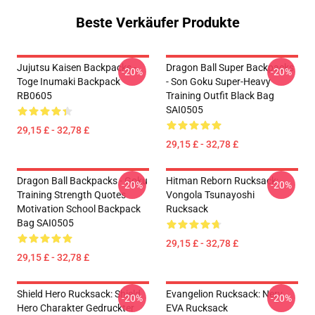
Beste Verkäufer Produkte
Jujutsu Kaisen Backpacks -
Dragon Ball Super Backpacks
-20%
-20%
Toge Inumaki Backpack
- Son Goku Super-Heavy
RB0605
Training Outfit Black Bag
SAI0505
29,15 £ - 32,78 £
29,15 £ - 32,78 £
Dragon Ball Backpacks - Goku
Hitman Reborn Rucksack:
-20%
-20%
Training Strength Quotes
Vongola Tsunayoshi
Motivation School Backpack
Rucksack
Bag SAI0505
29,15 £ - 32,78 £
29,15 £ - 32,78 £
Shield Hero Rucksack: Shield
Evangelion Rucksack: Nerv
-20%
-20%
Hero Charakter Gedruckter
EVA Rucksack