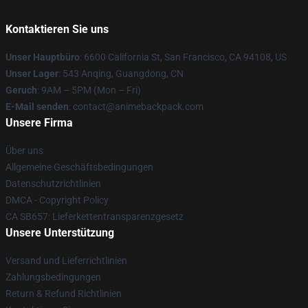
Kontaktieren Sie uns
Unser Hauptbüro
: 6600 California St, San Francisco, CA 94108, US
Unser Lager
: 543 Anqing, Guangdong, CN
Geruch
: 9AM – 5PM (Mon – Fri)
E-Mail senden
: contact@animebackpack.com
Unsere Firma
Über uns
Allgemeine Geschäftsbedingungen
Datenschutzrichtlinien
DMCA - Copyright Policy
CA SB657: Lieferkettentransparenzgesetz
Unsere Unterstützung
Versand und Lieferrichtlinien
Zahlungsbedingungen
Return & Refund Richtlinien