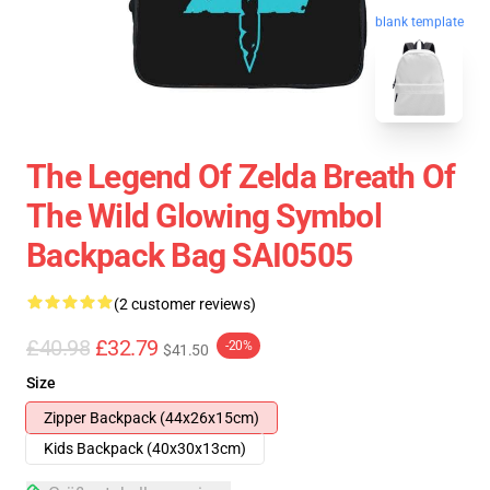
blank template
The Legend Of Zelda Breath Of
The Wild Glowing Symbol
Backpack Bag SAI0505
(2 customer reviews)
£40.98
£32.79
-20%
$41.50
Size
Zipper Backpack (44x26x15cm)
Kids Backpack (40x30x13cm)