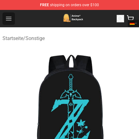
FREE
shipping on orders over $100
Anime Backpack Shop - Official Anime Backpack Store f
Open menu
Startseite
/
Sonstige