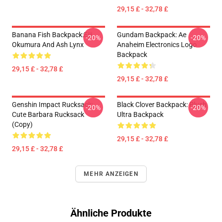
29,15 £ - 32,78 £
Banana Fish Backpack:Eiji
Gundam Backpack: Ae
-20%
-20%
Okumura And Ash Lynx
Anaheim Electronics Logo
Backpack
29,15 £ - 32,78 £
29,15 £ - 32,78 £
Genshin Impact Rucksack:
Black Clover Backpack: Plush
-20%
-20%
Cute Barbara Rucksack
Ultra Backpack
(Copy)
29,15 £ - 32,78 £
29,15 £ - 32,78 £
MEHR ANZEIGEN
Ähnliche Produkte