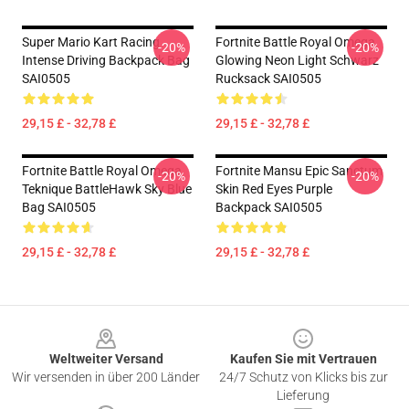
Super Mario Kart Racing
Fortnite Battle Royal Omega
-20%
-20%
Intense Driving Backpack Bag
Glowing Neon Light Schwarz
SAI0505
Rucksack SAI0505
29,15 £ - 32,78 £
29,15 £ - 32,78 £
Fortnite Battle Royal Omega
Fortnite Mansu Epic Sanctum
-20%
-20%
Teknique BattleHawk Sky Blue
Skin Red Eyes Purple
Bag SAI0505
Backpack SAI0505
29,15 £ - 32,78 £
29,15 £ - 32,78 £
Footer
Weltweiter Versand
Kaufen Sie mit Vertrauen
Wir versenden in über 200 Länder
24/7 Schutz von Klicks bis zur
Lieferung