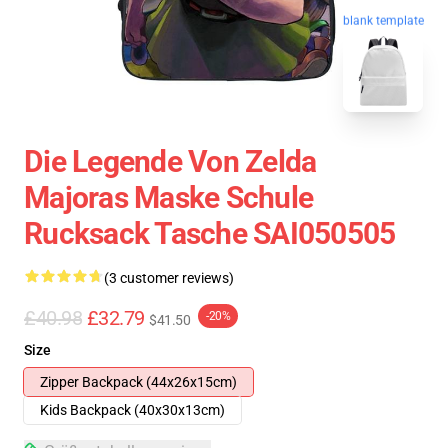
blank template
Die Legende Von Zelda
Majoras Maske Schule
Rucksack Tasche SAI050505
(3 customer reviews)
£40.98
£32.79
-20%
$41.50
Size
Zipper Backpack (44x26x15cm)
Kids Backpack (40x30x13cm)