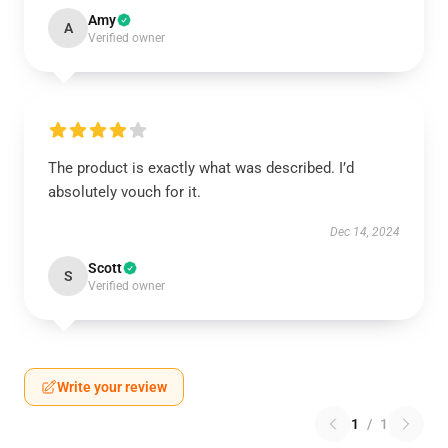
Amy
A
Verified owner
The product is exactly what was described. I’d
absolutely vouch for it.
Dec 14, 2024
Scott
S
Verified owner
Write your review
1
/
1