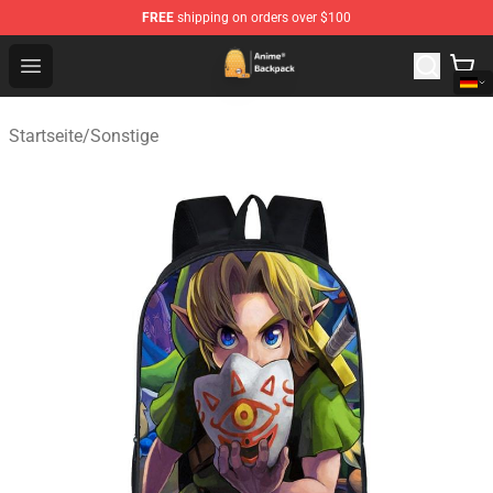
FREE
shipping on orders over $100
Anime Backpack Shop - Official Anime Backpack Store f
Open menu
Startseite
/
Sonstige