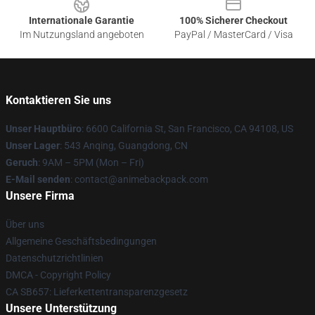
Internationale Garantie
100% Sicherer Checkout
Im Nutzungsland angeboten
PayPal / MasterCard / Visa
Kontaktieren Sie uns
Unser Hauptbüro
: 6600 California St, San Francisco, CA 94108, US
Unser Lager
: 543 Anqing, Guangdong, CN
Geruch
: 9AM – 5PM (Mon – Fri)
E-Mail senden
: contact@animebackpack.com
Unsere Firma
Über uns
Allgemeine Geschäftsbedingungen
Datenschutzrichtlinien
DMCA - Copyright Policy
CA SB657: Lieferkettentransparenzgesetz
Unsere Unterstützung