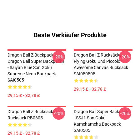
Beste Verkäufer Produkte
Dragon Ball Z Backpacks,
Dragon Ball Z Rucksäcke -
-20%
-20%
Dragon Ball Super Backpacks
Flying Goku Und Piccolo
- Saiyan Blue Son Goku
Awesome Canvas Rucksack
Supreme Neon Backpack
SAI050505
SAI0505
29,15 £ - 32,78 £
29,15 £ - 32,78 £
Dragon Ball Z Rucksäcke -
Dragon Ball Super Backpacks
-20%
-20%
Rucksack RB0605
- SSJ1 Son Goku
Kamehameha Backpack
SAI0505
29,15 £ - 32,78 £