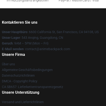
Im Nutzungsland angeboten
PayPal / MasterCard / Visa
Kontaktieren Sie uns
Unser Hauptbüro
: 6600 California St, San Francisco, CA 94108, US
Unser Lager
: 543 Anqing, Guangdong, CN
Geruch
: 9AM – 5PM (Mon – Fri)
E-Mail senden
: contact@animebackpack.com
Unsere Firma
Über uns
Allgemeine Geschäftsbedingungen
Datenschutzrichtlinien
DMCA - Copyright Policy
CA SB657: Lieferkettentransparenzgesetz
Unsere Unterstützung
Versand und Lieferrichtlinien