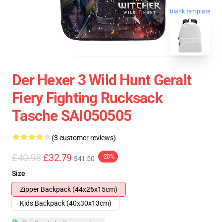
blank template
Der Hexer 3 Wild Hunt Geralt
Fiery Fighting Rucksack
Tasche SAI050505
(3 customer reviews)
£40.98
£32.79
-20%
$41.50
Size
Zipper Backpack (44x26x15cm)
Kids Backpack (40x30x13cm)