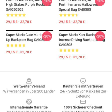
-20%
-20%
High Stakes Purple Rucksack
Fortnitemares Halloween
SAI050505
Special Bag SAI0505
29,15 £ - 32,78 £
29,15 £ - 32,78 £
Super Mario Cute Mario Close
Super Mario Kart Racing
-20%
-20%
Up Backpack Bag SAI0505
Intense Driving Backpack Bag
SAI0505
29,15 £ - 32,78 £
29,15 £ - 32,78 £
Footer
Weltweiter Versand
Kaufen Sie mit Vertrauen
Wir versenden in über 200 Länder
24/7 Schutz von Klicks bis zur
Lieferung
Internationale Garantie
100% Sicherer Checkout