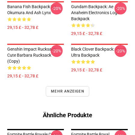
Banana Fish Backpack:Eiji
Gundam Backpack: Ae
-20%
-20%
Okumura And Ash Lynx
Anaheim Electronics Logo
Backpack
29,15 £ - 32,78 £
29,15 £ - 32,78 £
Genshin Impact Rucksack:
Black Clover Backpack: Plush
-20%
-20%
Cute Barbara Rucksack
Ultra Backpack
(Copy)
29,15 £ - 32,78 £
29,15 £ - 32,78 £
MEHR ANZEIGEN
Ähnliche Produkte
Fortnite Battle Royale Caged
Fortnite Battle Royal