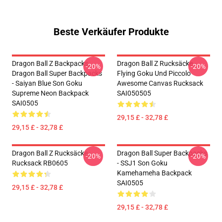
Beste Verkäufer Produkte
Dragon Ball Z Backpacks,
Dragon Ball Z Rucksäcke -
-20%
-20%
Dragon Ball Super Backpacks
Flying Goku Und Piccolo
- Saiyan Blue Son Goku
Awesome Canvas Rucksack
Supreme Neon Backpack
SAI050505
SAI0505
29,15 £ - 32,78 £
29,15 £ - 32,78 £
Dragon Ball Z Rucksäcke -
Dragon Ball Super Backpacks
-20%
-20%
Rucksack RB0605
- SSJ1 Son Goku
Kamehameha Backpack
SAI0505
29,15 £ - 32,78 £
29,15 £ - 32,78 £