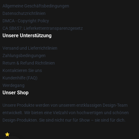
Allgemeine Geschäftsbedingungen
Datenschutzrichtlinien
DMCA - Copyright Policy
CA SB657: Lieferkettentransparenzgesetz
Unsere Unterstützung
Versand und Lieferrichtlinien
Zahlungsbedingungen
Return & Refund Richtlinien
Kontaktieren Sie uns
Kundenhilfe (FAQ)
Werdegang
Unser Shop
Unsere Produkte werden von unserem erstklassigen Design-Team
entwickelt. Wir bieten eine Vielzahl von hochwertigen und schönen
Design-Produkten. Sie sind nicht nur für Show – sie sind für dich.