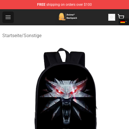
FREE
shipping on orders over $100
Anime Backpack Shop - Official Anime Backpack Store f
Open menu
Startseite
/
Sonstige