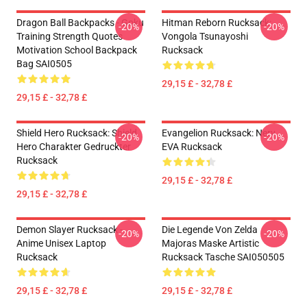
Dragon Ball Backpacks - Goku
Hitman Reborn Rucksack:
-20%
-20%
Training Strength Quotes
Vongola Tsunayoshi
Motivation School Backpack
Rucksack
Bag SAI0505
29,15 £ - 32,78 £
29,15 £ - 32,78 £
Shield Hero Rucksack: Shield
Evangelion Rucksack: Nerv
-20%
-20%
Hero Charakter Gedruckter
EVA Rucksack
Rucksack
29,15 £ - 32,78 £
29,15 £ - 32,78 £
Demon Slayer Rucksack -
Die Legende Von Zelda
-20%
-20%
Anime Unisex Laptop
Majoras Maske Artistic
Rucksack
Rucksack Tasche SAI050505
29,15 £ - 32,78 £
29,15 £ - 32,78 £