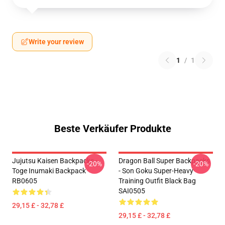
Write your review
1
/
1
Beste Verkäufer Produkte
Jujutsu Kaisen Backpacks -
Dragon Ball Super Backpacks
-20%
-20%
Toge Inumaki Backpack
- Son Goku Super-Heavy
RB0605
Training Outfit Black Bag
SAI0505
29,15 £ - 32,78 £
29,15 £ - 32,78 £