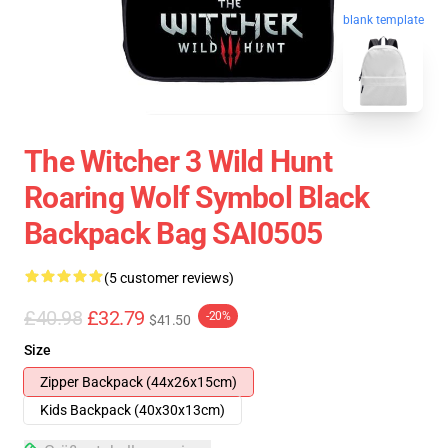
blank template
The Witcher 3 Wild Hunt
Roaring Wolf Symbol Black
Backpack Bag SAI0505
(5 customer reviews)
£40.98
£32.79
-20%
$41.50
Size
Zipper Backpack (44x26x15cm)
Kids Backpack (40x30x13cm)