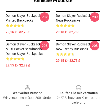
Ähnliche Produkte
Demon Slayer Backpack -
Demon Slayer Rucksäcke -
-20%
-20%
Printed Backpacks
Neue Rucksäcke
29,15 £ - 32,78 £
29,15 £ - 32,78 £
Demon Slayer Rucksack -
Demon Slayer Rucksäcke -
-20%
-20%
Multi-Pocket Schultasche
New Trendy Rucksack
Demon Slayer Backpacks
29,15 £ - 32,78 £
29,15 £ - 32,78 £
Footer
Weltweiter Versand
Kaufen Sie mit Vertrauen
Wir versenden in über 200 Länder
24/7 Schutz von Klicks bis zur
Lieferung