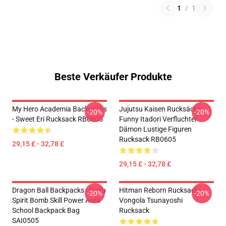
1
/
1
Beste Verkäufer Produkte
My Hero Academia Backpacks
Jujutsu Kaisen Rucksäcke -
-20%
-20%
- Sweet Eri Rucksack RB0605
Funny Itadori Verfluchter
Dämon Lustige Figuren
Rucksack RB0605
29,15 £ - 32,78 £
29,15 £ - 32,78 £
Dragon Ball Backpacks - Goku
Hitman Reborn Rucksack:
-20%
-20%
Spirit Bomb Skill Power Aura
Vongola Tsunayoshi
School Backpack Bag
Rucksack
SAI0505