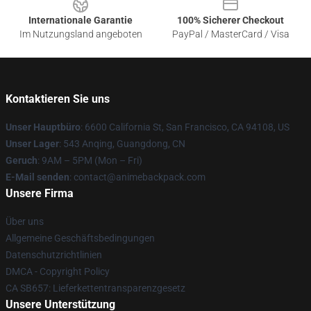
Internationale Garantie
100% Sicherer Checkout
Im Nutzungsland angeboten
PayPal / MasterCard / Visa
Kontaktieren Sie uns
Unser Hauptbüro
: 6600 California St, San Francisco, CA 94108, US
Unser Lager
: 543 Anqing, Guangdong, CN
Geruch
: 9AM – 5PM (Mon – Fri)
E-Mail senden
: contact@animebackpack.com
Unsere Firma
Über uns
Allgemeine Geschäftsbedingungen
Datenschutzrichtlinien
DMCA - Copyright Policy
CA SB657: Lieferkettentransparenzgesetz
Unsere Unterstützung