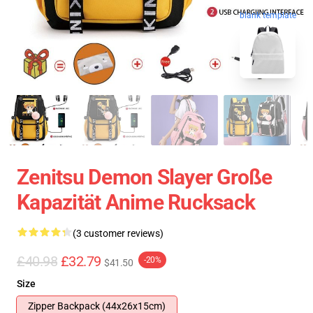
blank template
Zenitsu Demon Slayer Große
Kapazität Anime Rucksack
(3 customer reviews)
£40.98
£32.79
-20%
$41.50
Size
Zipper Backpack (44x26x15cm)