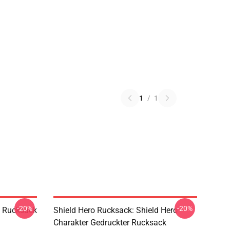
1
/
1
-20%
-20%
 Rucksack
Shield Hero Rucksack: Shield Hero
Charakter Gedruckter Rucksack