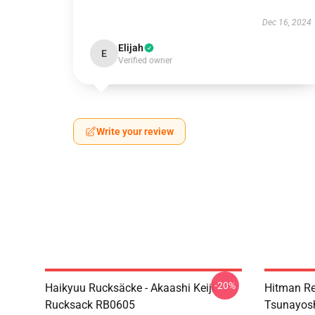
Dec 16, 2024
Elijah
E
Verified owner
Write your review
-20%
Haikyuu Rucksäcke - Akaashi Keiji
Hitman Re
Rucksack RB0605
Tsunayos