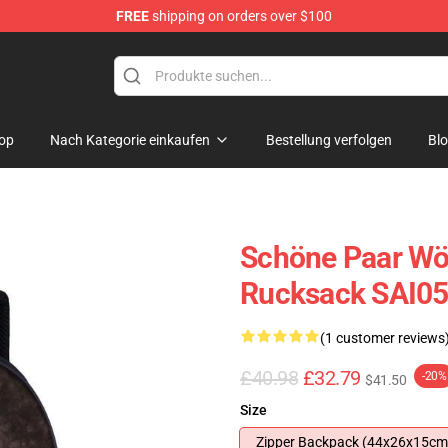
FREE
shipping on orders over $100
 for Anime Fans
op
Nach Kategorie einkaufen
Bestellung verfolgen
Bl
Schöne Paar Wö
Rucksack SAI0
(1 customer reviews
£40.98
£32.79
-20%
$41.50
Size
Zipper Backpack (44x26x15cm