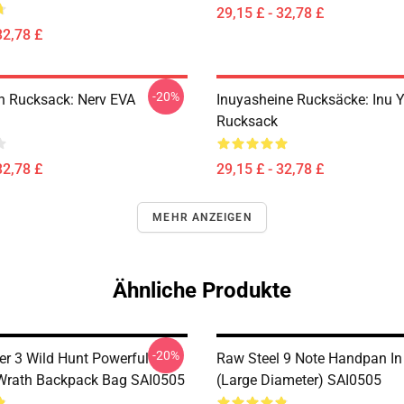
29,15 £ - 32,78 £
32,78 £
-20%
n Rucksack: Nerv EVA
Inuyasheine Rucksäcke: Inu 
Rucksack
32,78 £
29,15 £ - 32,78 £
MEHR ANZEIGEN
Ähnliche Produkte
-20%
er 3 Wild Hunt Powerful
Raw Steel 9 Note Handpan In
Wrath Backpack Bag SAI0505
(Large Diameter) SAI0505