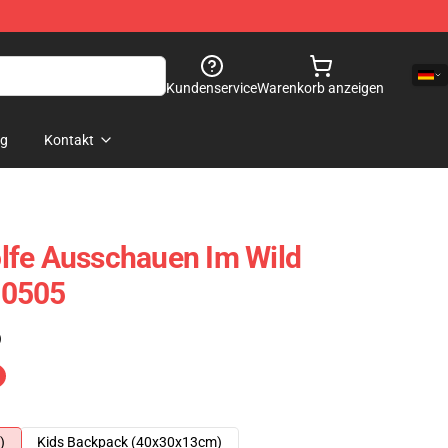
Kundenservice
Warenkorb anzeigen
og
Kontakt
lfe Ausschauen Im Wild
50505
)
)
Kids Backpack (40x30x13cm)