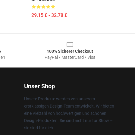
29,15 £ - 32,78 £
e
100% Sicherer Checkout
ten
PayPal / MasterCard / Visa
Unser Shop
Unsere Produkte werden von unserem
erstklassigen Design-Team entwickelt. Wir bieten
eine Vielzahl von hochwertigen und schönen
Design-Produkten. Sie sind nicht nur für Show –
sie sind für dich.