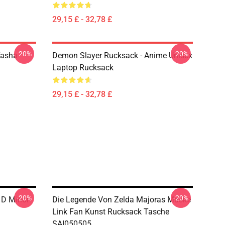
29,15 £ - 32,78 £
-20%
-20%
Yasha
Demon Slayer Rucksack - Anime Unisex
Laptop Rucksack
29,15 £ - 32,78 £
-20%
-20%
 D Minor
Die Legende Von Zelda Majoras Maske
Link Fan Kunst Rucksack Tasche
SAI050505