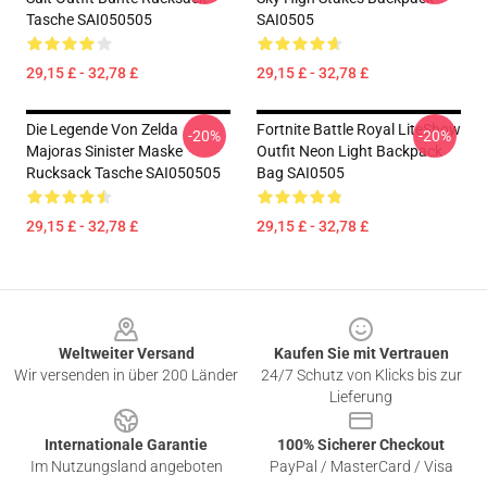
Tasche SAI050505
SAI0505
29,15 £ - 32,78 £
29,15 £ - 32,78 £
Die Legende Von Zelda
Fortnite Battle Royal LiteShow
-20%
-20%
Majoras Sinister Maske
Outfit Neon Light Backpack
Rucksack Tasche SAI050505
Bag SAI0505
29,15 £ - 32,78 £
29,15 £ - 32,78 £
Footer
Weltweiter Versand
Kaufen Sie mit Vertrauen
Wir versenden in über 200 Länder
24/7 Schutz von Klicks bis zur
Lieferung
Internationale Garantie
100% Sicherer Checkout
Im Nutzungsland angeboten
PayPal / MasterCard / Visa