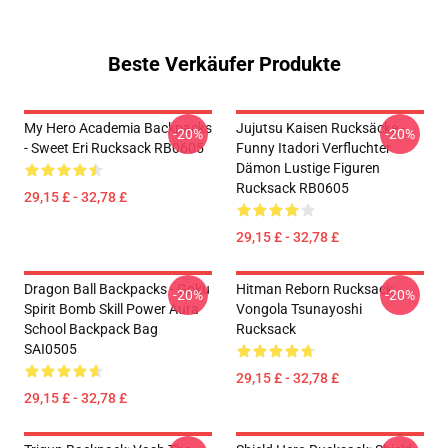
Beste Verkäufer Produkte
My Hero Academia Backpacks
Jujutsu Kaisen Rucksäcke -
-20%
-20%
- Sweet Eri Rucksack RB0605
Funny Itadori Verfluchter
Dämon Lustige Figuren
Rucksack RB0605
29,15 £ - 32,78 £
29,15 £ - 32,78 £
Dragon Ball Backpacks - Goku
Hitman Reborn Rucksack:
-20%
-20%
Spirit Bomb Skill Power Aura
Vongola Tsunayoshi
School Backpack Bag
Rucksack
SAI0505
29,15 £ - 32,78 £
29,15 £ - 32,78 £