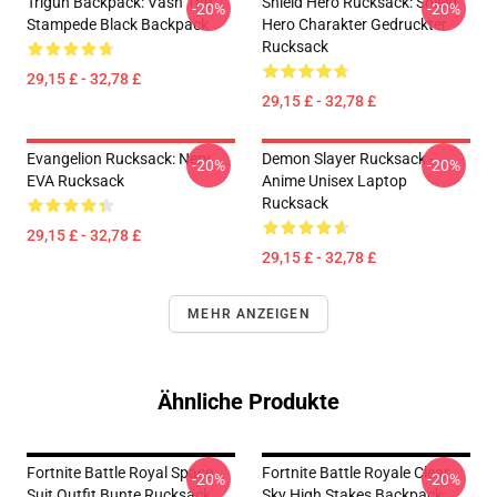
Trigun Backpack: Vash The
Shield Hero Rucksack: Shield
-20%
-20%
Stampede Black Backpack
Hero Charakter Gedruckter
Rucksack
29,15 £ - 32,78 £
29,15 £ - 32,78 £
Evangelion Rucksack: Nerv
Demon Slayer Rucksack -
-20%
-20%
EVA Rucksack
Anime Unisex Laptop
Rucksack
29,15 £ - 32,78 £
29,15 £ - 32,78 £
MEHR ANZEIGEN
Ähnliche Produkte
Fortnite Battle Royal Space
Fortnite Battle Royale Clear
-20%
-20%
Suit Outfit Bunte Rucksack
Sky High Stakes Backpack