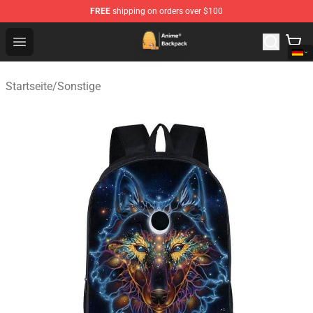
FREE
shipping on orders over $100
Anime Backpack Shop - Official Anime Backpack Store f
Open menu
Startseite
/
Sonstige