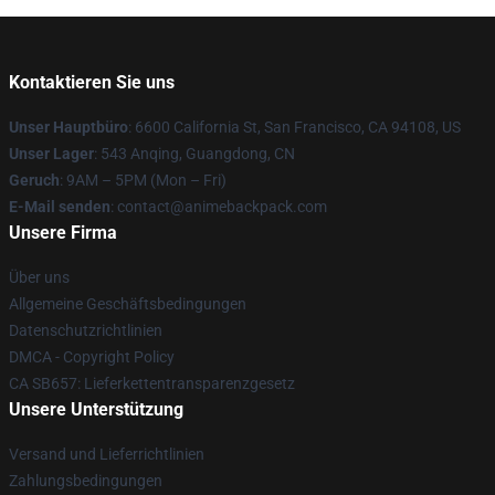
Kontaktieren Sie uns
Unser Hauptbüro
: 6600 California St, San Francisco, CA 94108, US
Unser Lager
: 543 Anqing, Guangdong, CN
Geruch
: 9AM – 5PM (Mon – Fri)
E-Mail senden
: contact@animebackpack.com
Unsere Firma
Über uns
Allgemeine Geschäftsbedingungen
Datenschutzrichtlinien
DMCA - Copyright Policy
CA SB657: Lieferkettentransparenzgesetz
Unsere Unterstützung
Versand und Lieferrichtlinien
Zahlungsbedingungen