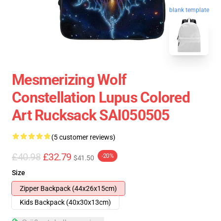
blank template
Mesmerizing Wolf
Constellation Lupus Colored
Art Rucksack SAI050505
(5 customer reviews)
£40.98
£32.79
-20%
$41.50
Size
Zipper Backpack (44x26x15cm)
Kids Backpack (40x30x13cm)