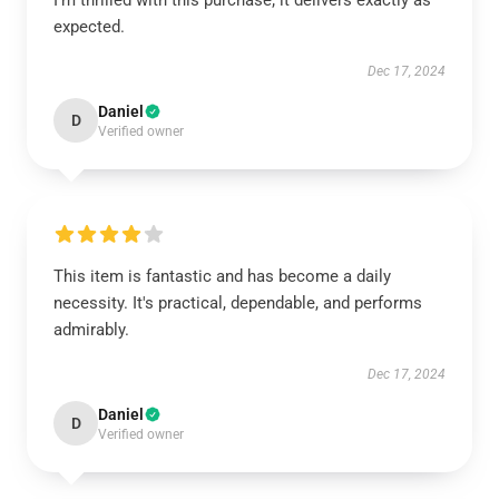
I’m thrilled with this purchase; it delivers exactly as
expected.
Dec 17, 2024
Daniel
D
Verified owner
This item is fantastic and has become a daily
necessity. It's practical, dependable, and performs
admirably.
Dec 17, 2024
Daniel
D
Verified owner