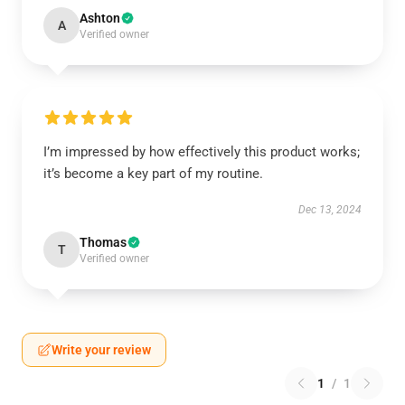
Ashton
A
Verified owner
I’m impressed by how effectively this product works;
it’s become a key part of my routine.
Dec 13, 2024
Thomas
T
Verified owner
Write your review
1
/
1