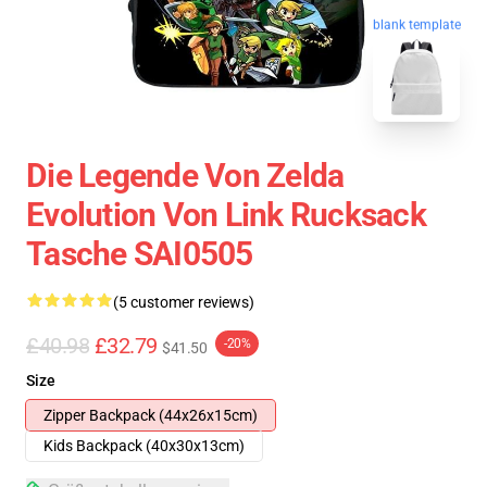
blank template
Die Legende Von Zelda
Evolution Von Link Rucksack
Tasche SAI0505
(5 customer reviews)
£40.98
£32.79
-20%
$41.50
Size
Zipper Backpack (44x26x15cm)
Kids Backpack (40x30x13cm)