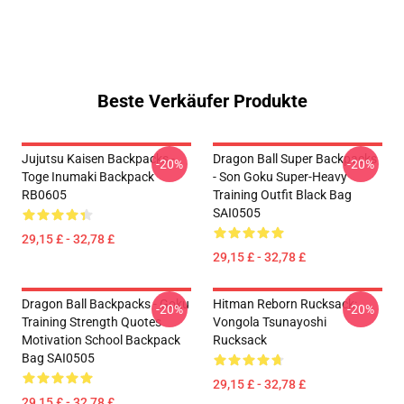
Beste Verkäufer Produkte
Jujutsu Kaisen Backpacks -
Dragon Ball Super Backpacks
-20%
-20%
Toge Inumaki Backpack
- Son Goku Super-Heavy
RB0605
Training Outfit Black Bag
SAI0505
29,15 £ - 32,78 £
29,15 £ - 32,78 £
Dragon Ball Backpacks - Goku
Hitman Reborn Rucksack:
-20%
-20%
Training Strength Quotes
Vongola Tsunayoshi
Motivation School Backpack
Rucksack
Bag SAI0505
29,15 £ - 32,78 £
29,15 £ - 32,78 £