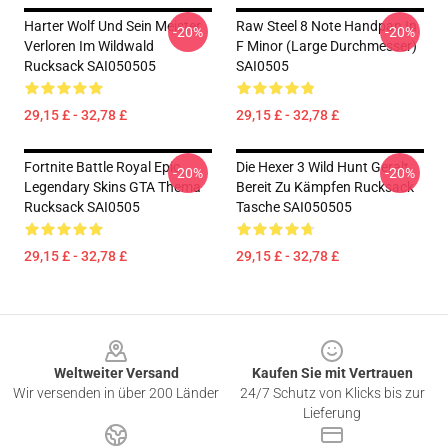
Harter Wolf Und Sein Meister
Raw Steel 8 Note Handpan In
-20%
-20%
Verloren Im Wildwald
F Minor (Large Durchmesser)
Rucksack SAI050505
SAI0505
29,15 £ - 32,78 £
29,15 £ - 32,78 £
Fortnite Battle Royal Epic
Die Hexer 3 Wild Hunt Geralt
-20%
-20%
Legendary Skins GTA Thema
Bereit Zu Kämpfen Rucksack
Rucksack SAI0505
Tasche SAI050505
29,15 £ - 32,78 £
29,15 £ - 32,78 £
Footer
Weltweiter Versand
Kaufen Sie mit Vertrauen
Wir versenden in über 200 Länder
24/7 Schutz von Klicks bis zur
Lieferung