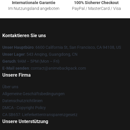
Internationale Garantie
100% Sicherer Checkout
Im Nutzungsland angeboten
PayPal / MasterCard / Visa
Kontaktieren Sie uns
Unser Hauptbüro
: 6600 California St, San Francisco, CA 94108, US
Unser Lager
: 543 Anqing, Guangdong, CN
Geruch
: 9AM – 5PM (Mon – Fri)
E-Mail senden
: contact@animebackpack.com
Unsere Firma
Über uns
Allgemeine Geschäftsbedingungen
Datenschutzrichtlinien
DMCA - Copyright Policy
CA SB657: Lieferkettentransparenzgesetz
Unsere Unterstützung