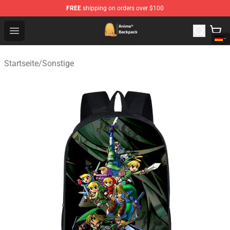
FREE
shipping on orders over $100
Anime Backpack Shop - Official Anime Backpack Store f
Open menu
Startseite
/
Sonstige